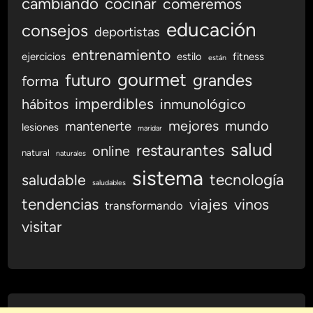
cambiando
cocinar
comeremos
educación
consejos
deportistas
entrenamiento
ejercicios
estilo
fitness
están
gourmet
futuro
grandes
forma
imperdibles
hábitos
inmunológico
mejores
mundo
mantenerte
lesiones
maridar
salud
restaurantes
online
natural
naturales
sistema
tecnología
saludable
saludables
tendencias
viajes
vinos
transformando
visitar