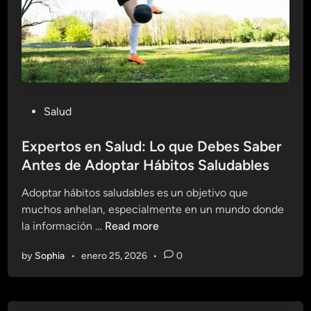
e
C
n
ó
R
m
e
o
s
M
t
a
a
P
Salud
n
u
o
t
r
s
Expertos en Salud: Lo que Debes Saber
e
a
t
Antes de Adoptar Hábitos Saludables
n
n
e
e
t
Adoptar hábitos saludables es un objetivo que
d
r
e
muchos anhelan, especialmente en un mundo donde
i
t
s
E
la información …
Read more
n
e
p
x
L
a
by
Sophia
•
enero 25, 2026
•
0
p
i
r
e
b
a
r
r
u
t