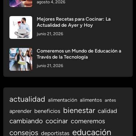
agosto 4, 2026
F
u
t
Mejores Recetas para Cocinar: La
Actualidad de Ayer y Hoy
u
r
junio 21, 2026
o
Comeremos un Mundo de Educación a
Través de la Tecnología
junio 21, 2026
actualidad
alimentación
alimentos
antes
bienestar
calidad
aprender
beneficios
cambiando
cocinar
comeremos
educación
consejos
deportistas