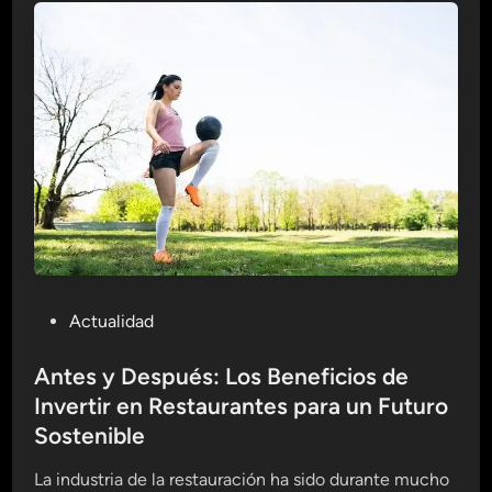
e
n
l
d
E
o
n
G
t
l
r
o
e
b
n
a
a
l
m
A
i
n
e
t
P
Actualidad
n
e
o
t
s
s
Antes y Después: Los Beneficios de
o
d
t
Invertir en Restaurantes para un Futuro
:
e
e
Sostenible
T
q
d
e
u
i
La industria de la restauración ha sido durante mucho