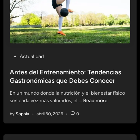
a
l
e
s
:
E
x
P
Actualidad
p
o
l
s
Antes del Entrenamiento: Tendencias
o
t
Gastronómicas que Debes Conocer
r
e
a
En un mundo donde la nutrición y el bienestar físico
d
n
A
son cada vez más valorados, el …
Read more
i
d
n
n
o
by
Sophia
•
abril 30, 2026
•
0
t
e
e
l
s
M
d
u