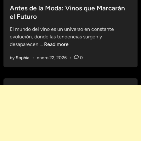
:
a
s
Antes de la Moda: Vinos que Marcarán
U
r
t
el Futuro
n
H
e
S
á
El mundo del vino es un universo en constante
d
i
b
evolución, donde las tendencias surgen y
i
s
i
A
desaparecen …
Read more
n
t
t
n
e
o
by
Sophia
•
enero 22, 2026
•
0
t
m
s
e
a
S
s
q
a
d
u
l
e
e
u
l
T
d
a
r
a
M
a
b
o
n
l
d
s
e
a
f
s