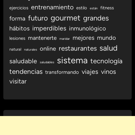
entrenamiento
ejercicios
estilo
fitness
están
gourmet
futuro
grandes
forma
imperdibles
hábitos
inmunológico
mejores
mundo
mantenerte
lesiones
maridar
salud
restaurantes
online
natural
naturales
sistema
tecnología
saludable
saludables
tendencias
viajes
vinos
transformando
visitar