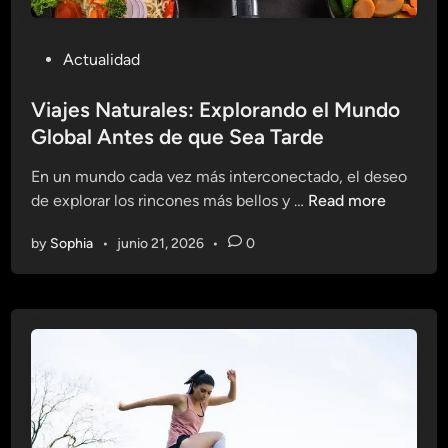
P
Actualidad
o
s
Viajes Naturales: Explorando el Mundo
t
Global Antes de que Sea Tarde
e
En un mundo cada vez más interconectado, el deseo
d
V
de explorar los rincones más bellos y …
Read more
i
i
n
by
Sophia
•
junio 21, 2026
•
0
a
j
e
s
N
a
t
u
r