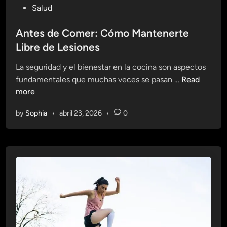
a
P
Salud
n
s
o
e
q
s
Antes de Comer: Cómo Mantenerte
f
u
t
Libre de Lesiones
i
e
e
c
D
La seguridad y el bienestar en la cocina son aspectos
d
i
e
A
fundamentales que muchas veces se pasan …
Read
i
o
b
n
more
n
s
e
t
d
s
by
Sophia
•
abril 23, 2026
•
0
e
e
C
s
I
o
d
n
n
e
v
o
C
e
c
o
r
e
m
t
r
e
i
r
r
: