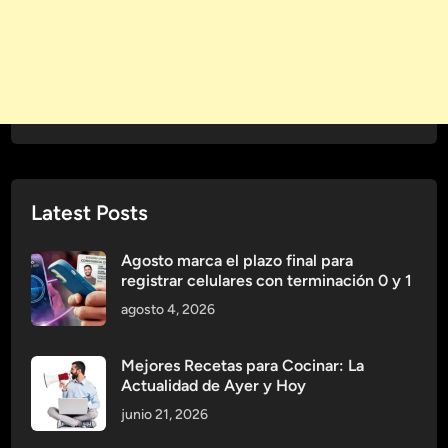
t
E
a
s
r
p
I
e
n
c
t
t
e
á
g
c
r
Latest Posts
u
a
l
l
o
Agosto marca el plazo final para
registrar celulares con terminación 0 y 1
s
d
agosto 4, 2026
e
C
Mejores Recetas para Cocinar: La
a
Actualidad de Ayer y Hoy
l
junio 21, 2026
i