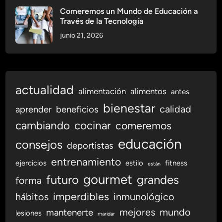
d
Comeremos un Mundo de Educación a
a
Través de la Tecnología
d
junio 21, 2026
actualidad
alimentación
alimentos
antes
bienestar
calidad
aprender
beneficios
cambiando
cocinar
comeremos
educación
consejos
deportistas
entrenamiento
ejercicios
estilo
fitness
están
gourmet
futuro
grandes
forma
imperdibles
hábitos
inmunológico
mejores
mundo
mantenerte
lesiones
maridar