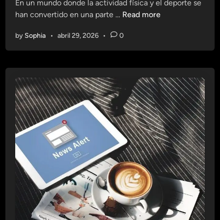
En un mundo donde la actividad física y el deporte se
d
l
A
han convertido en una parte …
Read more
i
i
p
n
z
by
Sophia
•
abril 29, 2026
•
0
r
a
e
d
n
o
d
O
e
n
r
l
d
i
e
n
l
e
a
s
T
e
n
d
e