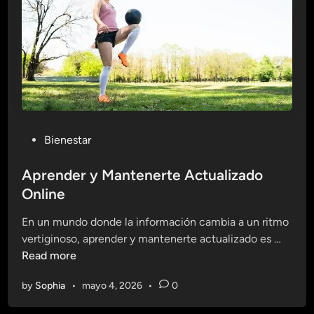
s
c
u
i
r
o
e
n
l
e
a
s
c
N
i
a
ó
P
Bienestar
t
n
o
u
c
s
Aprender y Mantenerte Actualizado
r
o
t
Online
a
n
e
l
l
En un mundo donde la información cambia a un ritmo
d
e
e
A
vertiginoso, aprender y mantenerte actualizado es …
i
s
s
p
Read more
n
p
i
r
a
by
Sophia
•
mayo 4, 2026
•
0
o
e
r
n
n