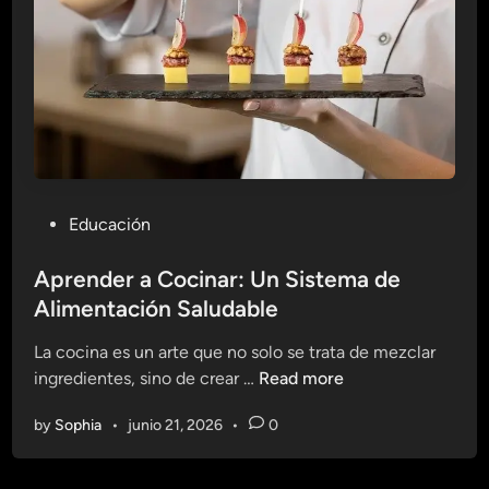
n
t
e
n
e
r
u
n
P
Educación
S
o
i
s
Aprender a Cocinar: Un Sistema de
s
t
Alimentación Saludable
t
e
e
La cocina es un arte que no solo se trata de mezclar
d
m
A
ingredientes, sino de crear …
Read more
i
a
p
n
N
by
Sophia
•
junio 21, 2026
•
0
r
a
e
t
n