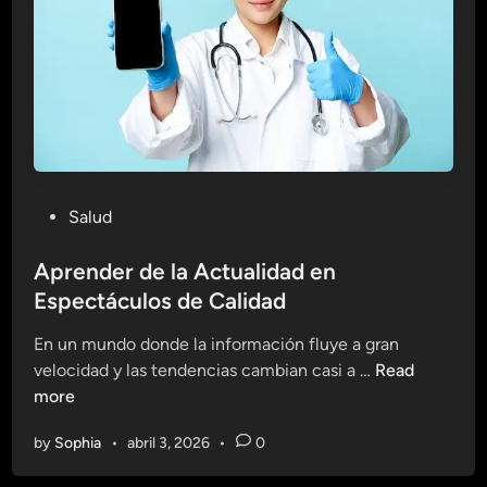
b
d
r
e
e
l
S
a
a
s
l
L
u
e
d
s
P
Salud
N
i
o
a
o
s
Aprender de la Actualidad en
t
n
t
Espectáculos de Calidad
u
e
e
r
s
En un mundo donde la información fluye a gran
d
a
A
velocidad y las tendencias cambian casi a …
Read
i
l
p
more
n
:
r
E
by
Sophia
•
abril 3, 2026
•
0
e
d
n
u