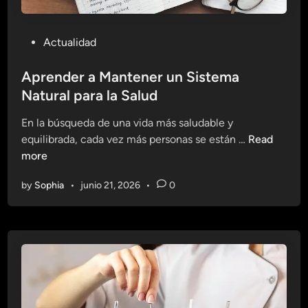
P
Actualidad
o
s
Aprender a Mantener un Sistema
t
Natural para la Salud
e
En la búsqueda de una vida más saludable y
d
A
equilibrada, cada vez más personas se están …
Read
i
p
more
n
r
by
Sophia
•
junio 21, 2026
•
0
e
n
d
e
r
a
M
a