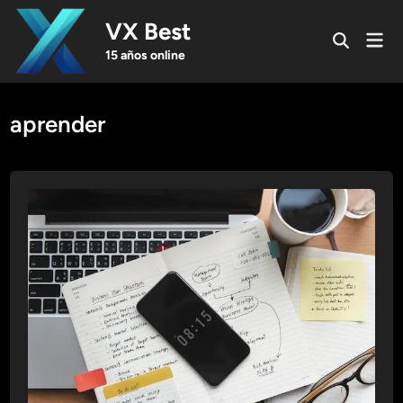
Skip
VX Best
to
Mai
Open
content
Men
15 años online
Search
aprender