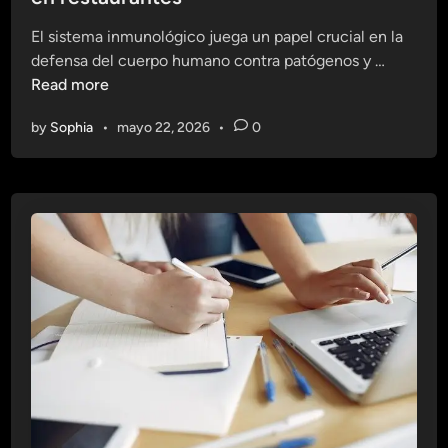
e
d
m
i
El sistema inmunológico juega un papel crucial en la
a
n
A
defensa del cuerpo humano contra patógenos y …
d
p
Read more
e
r
A
by
Sophia
•
mayo 22, 2026
•
0
e
l
n
i
d
m
e
e
r
n
s
t
o
a
b
c
r
i
e
ó
e
n
l
S
s
a
i