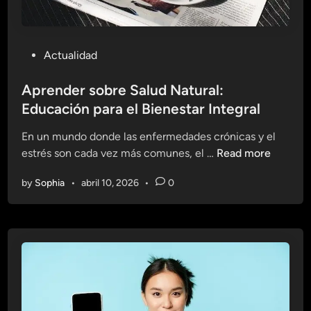
n
c
i
P
Actualidad
a
o
s
s
Aprender sobre Salud Natural:
e
t
Educación para el Bienestar Integral
n
e
l
En un mundo donde las enfermedades crónicas y el
d
a
A
estrés son cada vez más comunes, el …
Read more
i
A
p
n
c
by
Sophia
•
abril 10, 2026
•
0
r
t
e
u
n
a
d
l
e
i
r
d
s
a
o
d