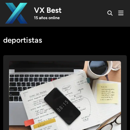
Skip
VX Best
to
Mai
Open
content
Men
15 años online
Search
deportistas