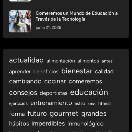
u
n
Comeremos un Mundo de Educación a
o
Través de la Tecnología
l
junio 21, 2026
ó
g
i
c
o
actualidad
alimentación
alimentos
antes
c
bienestar
calidad
aprender
beneficios
o
n
cambiando
cocinar
comeremos
R
educación
consejos
deportistas
e
c
entrenamiento
ejercicios
estilo
fitness
están
e
gourmet
futuro
grandes
forma
t
a
imperdibles
hábitos
inmunológico
s