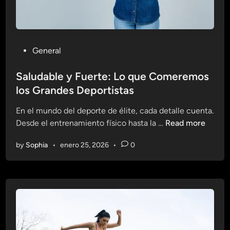
t
e
i
n
s
u
t
n
P
General
a
M
o
s
u
s
Saludable y Fuerte: Lo que Comeremos
d
n
t
los Grandes Deportistas
e
d
e
l
o
En el mundo del deporte de élite, cada detalle cuenta.
d
S
A
S
Desde el entrenamiento físico hasta la …
Read more
i
i
c
a
n
s
t
by
Sophia
•
enero 25, 2026
•
0
l
t
i
u
e
v
d
m
o
a
a
b
:
l
G
e
r