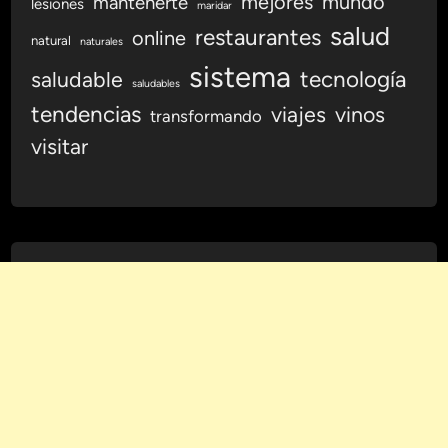
mejores
mundo
mantenerte
lesiones
maridar
O
salud
restaurantes
n
online
natural
naturales
l
sistema
tecnología
saludable
i
saludables
n
tendencias
viajes
vinos
transformando
e
visitar