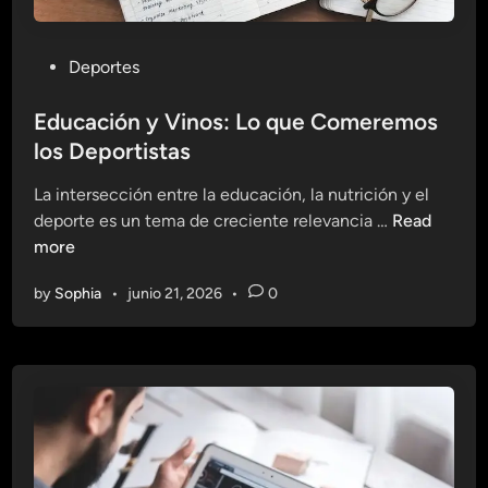
P
Deportes
o
s
Educación y Vinos: Lo que Comeremos
t
los Deportistas
e
La intersección entre la educación, la nutrición y el
d
E
deporte es un tema de creciente relevancia …
Read
i
d
more
n
u
by
Sophia
•
junio 21, 2026
•
0
c
a
c
i
ó
n
y
V