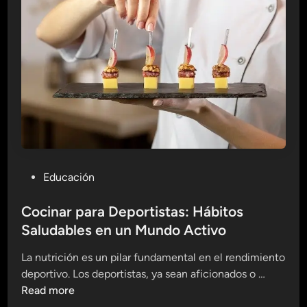
p
r
a
o
d
d
r
i
O
t
a
n
i
l
s
i
t
n
a
e
s
:
B
P
Educación
i
o
e
s
Cocinar para Deportistas: Hábitos
n
t
Saludables en un Mundo Activo
e
e
s
La nutrición es un pilar fundamental en el rendimiento
d
t
C
deportivo. Los deportistas, ya sean aficionados o …
i
a
o
Read more
n
r
c