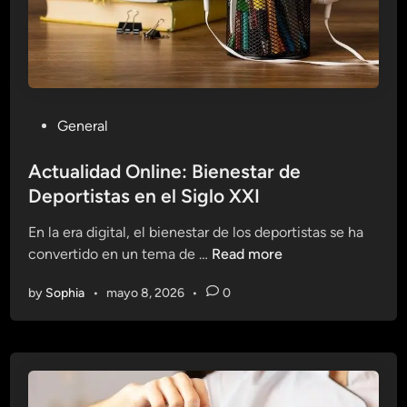
a
e
l
M
e
a
s
n
:
t
C
i
P
General
o
e
o
n
n
s
Actualidad Online: Bienestar de
s
e
t
Deportistas en el Siglo XXI
e
n
e
j
a
En la era digital, el bienestar de los deportistas se ha
d
o
l
A
convertido en un tema de …
Read more
i
s
a
c
n
p
by
Sophia
•
mayo 8, 2026
•
0
V
t
a
a
u
r
n
a
a
g
l
D
u
i
e
a
d