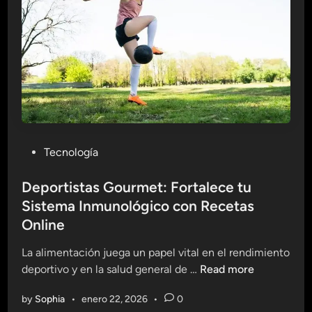
y
a
F
n
u
d
e
e
r
s
t
E
e
j
:
e
L
m
P
Tecnología
o
p
o
q
l
s
Deportistas Gourmet: Fortalece tu
u
o
t
Sistema Inmunológico con Recetas
e
s
e
C
Online
d
d
o
e
i
La alimentación juega un papel vital en el rendimiento
m
É
n
D
deportivo y en la salud general de …
Read more
e
x
e
r
i
by
Sophia
•
enero 22, 2026
•
0
p
e
t