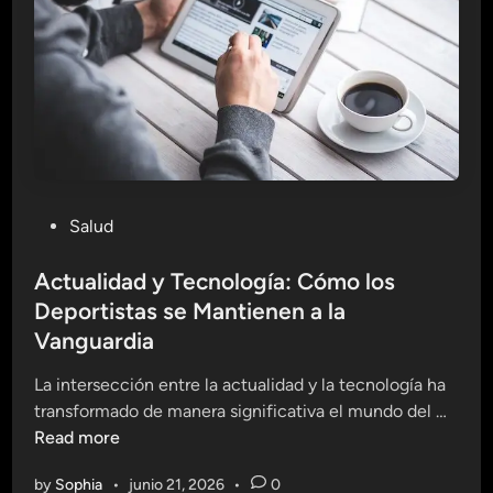
i
n
o
s
:
L
o
q
P
Salud
u
o
e
s
Actualidad y Tecnología: Cómo los
C
t
Deportistas se Mantienen a la
o
e
m
Vanguardia
d
e
i
La intersección entre la actualidad y la tecnología ha
r
n
A
transformado de manera significativa el mundo del …
e
c
Read more
m
t
o
by
Sophia
•
junio 21, 2026
•
0
u