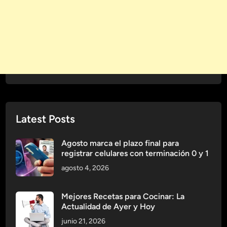
t
i
a
s
l
t
e
a
c
s
e
t
u
S
Latest Posts
i
s
t
Agosto marca el plazo final para
registrar celulares con terminación 0 y 1
e
m
agosto 4, 2026
a
I
Mejores Recetas para Cocinar: La
n
Actualidad de Ayer y Hoy
m
junio 21, 2026