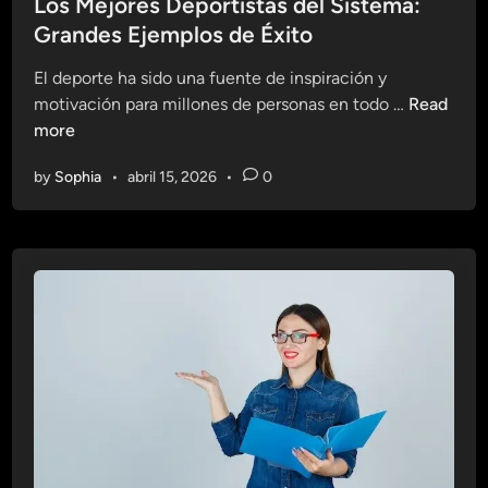
s
Los Mejores Deportistas del Sistema:
s
g
t
Grandes Ejemplos de Éxito
:
l
e
H
o
El deporte ha sido una fuente de inspiración y
d
á
X
L
motivación para millones de personas en todo …
Read
i
b
X
o
more
n
i
I
s
t
by
Sophia
•
abril 15, 2026
•
0
M
o
e
s
j
S
o
a
r
l
e
u
s
d
D
a
e
b
p
l
o
e
r
s