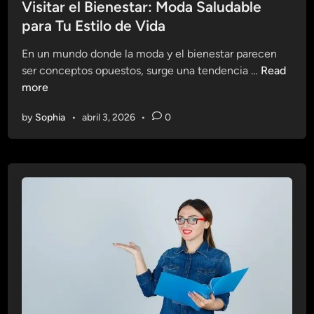
s
Visitar el Bienestar: Moda Saludable
s
n
t
para Tu Estilo de Vida
y
p
e
E
a
En un mundo donde la moda y el bienestar parecen
d
j
r
V
ser conceptos opuestos, surge una tendencia …
Read
i
e
a
i
more
n
r
u
s
c
n
by
Sophia
•
abril 3, 2026
•
0
i
i
E
t
c
s
a
i
t
r
o
i
e
s
l
l
p
o
B
a
d
i
r
e
e
a
V
n
u
i
e
n
d
s
S