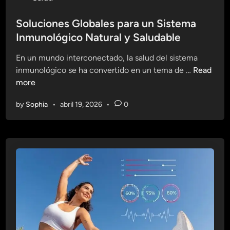
l
u
o
e
d
s
Soluciones Globales para un Sistema
s
a
t
Inmunológico Natural y Saludable
:
b
e
F
l
En un mundo interconectado, la salud del sistema
d
i
e
S
inmunológico se ha convertido en un tema de …
Read
i
t
o
more
n
n
l
e
by
Sophia
•
abril 19, 2026
•
0
u
s
c
s
i
y
o
V
n
i
e
n
s
o
G
s
l
p
o
a
b