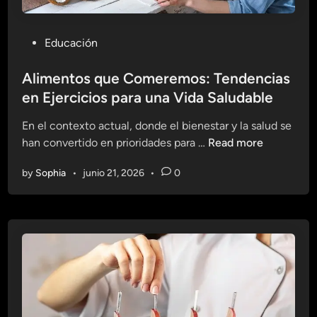
P
Educación
o
s
Alimentos que Comeremos: Tendencias
t
en Ejercicios para una Vida Saludable
e
En el contexto actual, donde el bienestar y la salud se
d
A
han convertido en prioridades para …
Read more
i
l
n
by
Sophia
•
junio 21, 2026
•
0
i
m
e
n
t
o
s
q
u