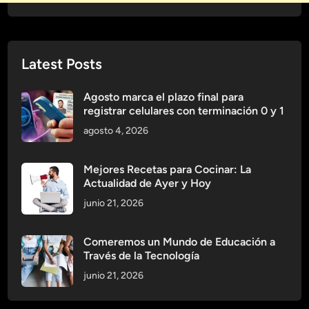
m
o
s
Latest Posts
l
o
s
Agosto marca el plazo final para
registrar celulares con terminación 0 y 1
G
r
agosto 4, 2026
a
n
Mejores Recetas para Cocinar: La
d
Actualidad de Ayer y Hoy
e
junio 21, 2026
s
D
Comeremos un Mundo de Educación a
e
Través de la Tecnología
p
junio 21, 2026
o
r