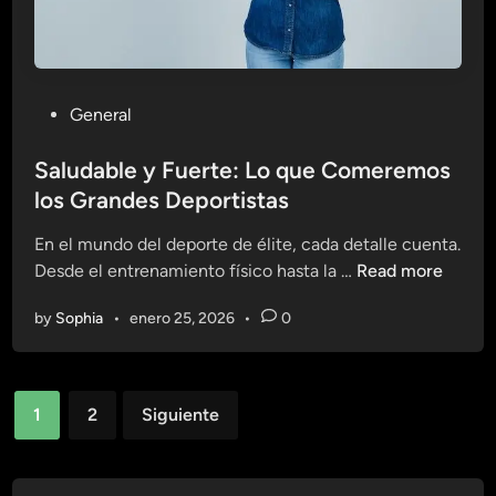
a
t
i
S
a
s
a
r
t
l
:
e
u
P
General
M
m
d
o
o
a
a
s
Saludable y Fuerte: Lo que Comeremos
d
S
b
t
los Grandes Deportistas
a
a
l
e
S
l
e
En el mundo del deporte de élite, cada detalle cuenta.
d
a
u
S
Desde el entrenamiento físico hasta la …
Read more
i
l
d
a
n
u
a
by
Sophia
•
enero 25, 2026
•
0
l
d
b
u
a
l
d
b
e
Paginación
a
l
1
2
Siguiente
b
de
e
l
p
entradas
e
a