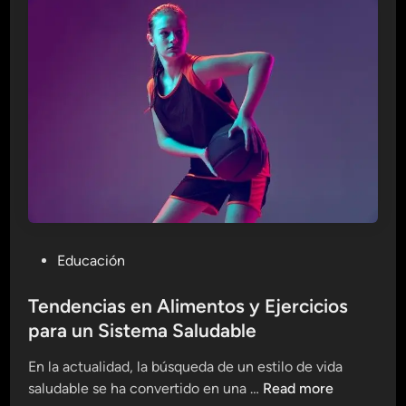
r
n
a
m
n
u
t
n
e
o
s
l
e
ó
n
g
F
i
i
c
t
o
n
N
P
Educación
e
a
o
s
t
s
Tendencias en Alimentos y Ejercicios
s
u
t
para un Sistema Saludable
:
r
e
C
a
En la actualidad, la búsqueda de un estilo de vida
d
a
l
T
saludable se ha convertido en una …
Read more
i
m
y