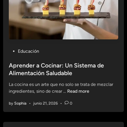
e
C
o
m
e
r
e
P
Educación
m
o
o
s
Aprender a Cocinar: Un Sistema de
s
t
Alimentación Saludable
:
e
T
La cocina es un arte que no solo se trata de mezclar
d
e
A
ingredientes, sino de crear …
Read more
i
n
p
n
d
by
Sophia
•
junio 21, 2026
•
0
r
e
e
n
n
c
d