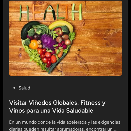
i
e
a
r
s
a
e
C
n
o
E
c
j
i
e
n
r
a
c
r
i
:
c
U
i
P
Salud
n
o
o
S
s
s
Visitar Viñedos Globales: Fitness y
i
p
t
Vinos para una Vida Saludable
s
a
e
t
r
En un mundo donde la vida acelerada y las exigencias
d
e
a
V
diarias pueden resultar abrumadoras, encontrar un …
i