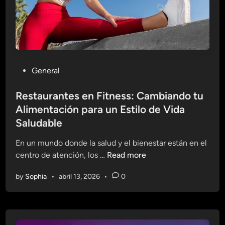
r
a
a
l
u
e
n
s
a
p
V
P
General
a
i
o
r
d
s
Restaurantes en Fitness: Cambiando tu
a
a
t
Alimentación para un Estilo de Vida
u
S
e
n
Saludable
a
d
S
l
i
En un mundo donde la salud y el bienestar están en el
i
u
n
R
centro de atención, los …
Read more
s
d
e
t
a
by
Sophia
•
abril 13, 2026
•
0
s
e
b
t
m
l
a
a
e
u
I