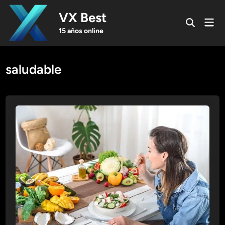
Skip
VX Best
to
Mai
Open
content
Men
15 años online
Search
saludable