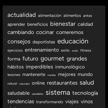
t
i
s
actualidad
alimentación
alimentos
antes
t
bienestar
calidad
aprender
beneficios
a
s
cambiando
cocinar
comeremos
educación
consejos
deportistas
entrenamiento
ejercicios
estilo
fitness
están
gourmet
futuro
grandes
forma
imperdibles
hábitos
inmunológico
mejores
mundo
mantenerte
lesiones
maridar
salud
restaurantes
online
natural
naturales
sistema
tecnología
saludable
saludables
tendencias
viajes
vinos
transformando