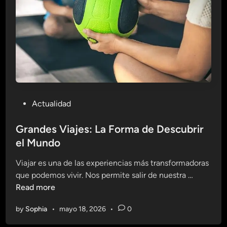
s
p
e
c
t
á
c
u
P
Actualidad
l
o
o
s
Grandes Viajes: La Forma de Descubrir
s
t
el Mundo
:
e
G
Viajar es una de las experiencias más transformadoras
d
r
G
que podemos vivir. Nos permite salir de nuestra …
i
a
r
Read more
n
n
a
d
by
Sophia
•
mayo 18, 2026
•
0
n
e
d