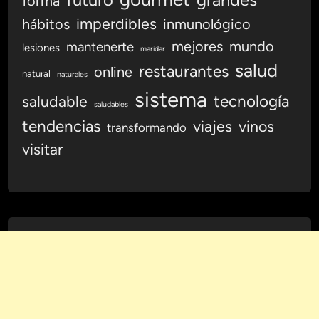
forma
imperdibles
hábitos
inmunológico
mejores
mundo
mantenerte
lesiones
maridar
salud
restaurantes
online
natural
naturales
sistema
tecnología
saludable
saludables
tendencias
viajes
vinos
transformando
visitar