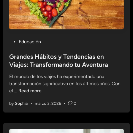
a
j
c
e
i
m
o
p
n
l
e
o
P
Educación
s
s
o
e
d
s
Grandes Hábitos y Tendencias en
n
e
t
Viajes: Transformando tu Aventura
T
É
e
e
x
El mundo de los viajes ha experimentado una
d
c
i
transformación significativa en los últimos años. Con
i
n
t
G
el …
Read more
n
o
o
r
l
by
Sophia
•
marzo 3, 2026
•
0
a
o
n
g
d
í
e
a