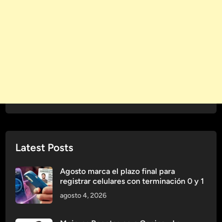
C
n
a
d
m
o
b
t
i
u
a
A
n
v
d
e
o
n
e
t
l
u
M
r
Latest Posts
u
a
n
d
Agosto marca el plazo final para
registrar celulares con terminación 0 y 1
o
agosto 4, 2026