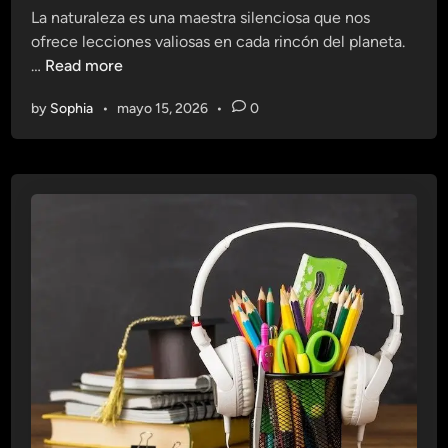
D
s
La naturaleza es una maestra silenciosa que nos
d
e
c
ofrece lecciones valiosas en cada rincón del planeta.
i
s
e
G
…
Read more
n
c
n
r
u
a
by
Sophia
•
mayo 15, 2026
•
0
a
b
r
n
r
i
d
i
o
e
r
s
e
L
l
e
M
c
u
c
n
i
d
o
o
n
e
s