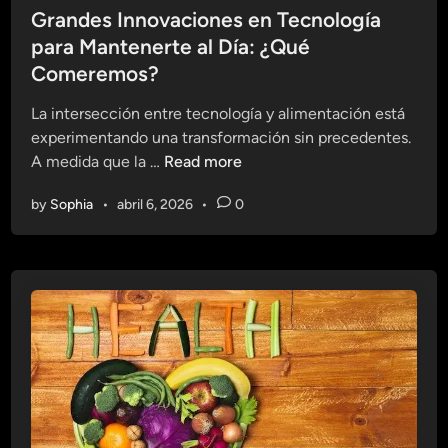
d
u
s
Grandes Innovaciones en Tecnología
e
t
t
para Mantenerte al Día: ¿Qué
l
u
e
Comeremos?
S
r
d
i
o
i
La intersección entre tecnología y alimentación está
s
?
n
experimentando una transformación sin precedentes.
t
G
A medida que la …
Read more
e
r
m
by
Sophia
•
abril 6, 2026
•
0
a
a
n
:
d
G
e
r
s
a
I
n
n
d
n
e
o
s
v
E