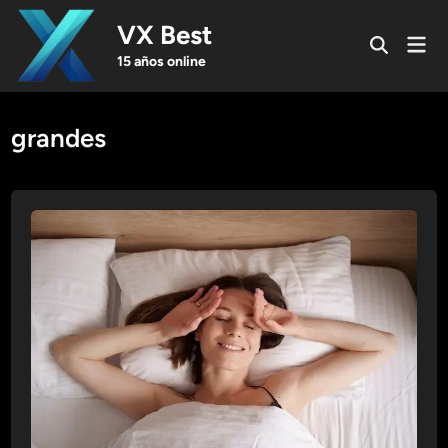
Skip
VX Best
to
Mai
Open
content
Men
15 años online
Search
grandes