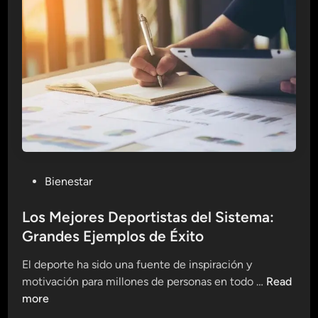
e
m
r
b
a
i
V
o
i
s
v
e
i
n
r
l
a
E
P
Bienestar
d
o
u
s
Los Mejores Deportistas del Sistema:
c
t
Grandes Ejemplos de Éxito
a
e
c
El deporte ha sido una fuente de inspiración y
d
i
L
motivación para millones de personas en todo …
Read
i
ó
o
more
n
n
s