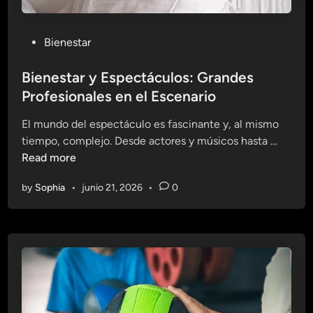
P
Bienestar
o
s
Bienestar y Espectáculos: Grandes
t
Profesionales en el Escenario
e
El mundo del espectáculo es fascinante y, al mismo
d
B
tiempo, complejo. Desde actores y músicos hasta …
i
i
Read more
n
e
by
Sophia
•
junio 21, 2026
•
0
n
e
s
t
a
r
y
E