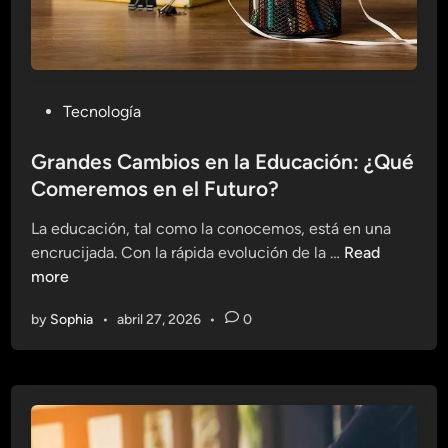
N
a
t
u
r
P
Tecnología
a
o
l
s
Grandes Cambios en la Educación: ¿Qué
e
t
Comeremos en el Futuro?
s
e
p
La educación, tal como la conocemos, está en una
d
a
G
encrucijada. Con la rápida evolución de la …
Read
i
r
r
more
n
a
a
A
by
Sophia
•
abril 27, 2026
•
0
n
p
d
r
e
e
s
n
C
d
a