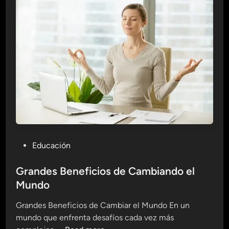
s
p
H
a
á
r
b
a
i
M
t
a
o
n
s
t
y
e
T
n
e
e
n
r
P
Educación
d
t
o
e
e
s
Grandes Beneficios de Cambiando el
n
a
t
Mundo
c
l
e
i
D
Grandes Beneficios de Cambiar el Mundo En un
d
a
í
mundo que enfrenta desafíos cada vez más
i
s
a