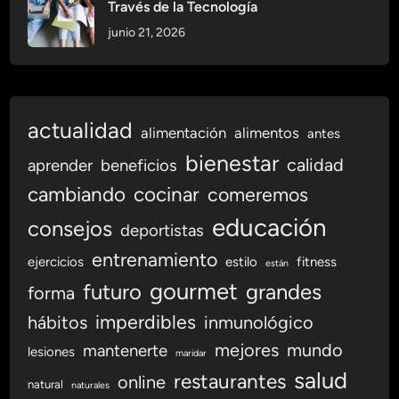
Través de la Tecnología
l
junio 21, 2026
ó
g
i
c
o
actualidad
alimentación
alimentos
antes
c
bienestar
calidad
aprender
beneficios
o
n
cambiando
cocinar
comeremos
R
educación
consejos
deportistas
e
c
entrenamiento
ejercicios
estilo
fitness
están
e
gourmet
futuro
grandes
forma
t
a
imperdibles
hábitos
inmunológico
s
mejores
mundo
mantenerte
lesiones
maridar
O
salud
restaurantes
n
online
natural
naturales