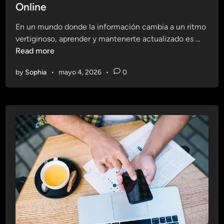
g
t
Online
u
l
e
n
o
En un mundo donde la información cambia a un ritmo
d
o
X
A
vertiginoso, aprender y mantenerte actualizado es …
i
l
X
p
Read more
n
ó
I
r
g
by
Sophia
•
mayo 4, 2026
•
0
e
i
n
c
d
a
e
e
r
n
y
e
M
l
a
E
n
n
t
t
e
o
n
r
e