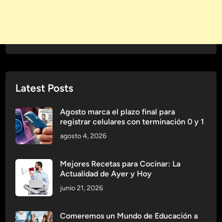
l
e
c
e
t
u
S
Latest Posts
i
s
t
Agosto marca el plazo final para
registrar celulares con terminación 0 y 1
e
m
agosto 4, 2026
a
I
Mejores Recetas para Cocinar: La
n
Actualidad de Ayer y Hoy
m
junio 21, 2026
u
n
Comeremos un Mundo de Educación a
o