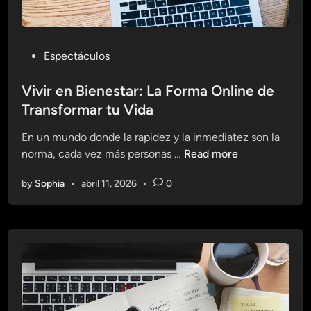
n
r
o
t
O
e
n
P
Espectáculos
A
l
o
c
i
s
Vivir en Bienestar: La Forma Online de
t
n
t
Transformar tu Vida
u
e
e
a
En un mundo donde la rapidez y la inmediatez son la
d
l
V
norma, cada vez más personas …
Read more
i
i
i
n
z
by
Sophia
•
abril 11, 2026
•
0
v
a
i
d
r
o
e
O
n
n
B
l
i
i
e
n