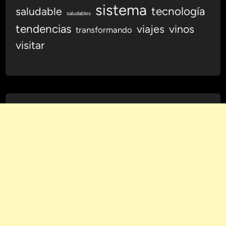
l
sistema
tecnología
saludable
i
saludables
n
tendencias
viajes
vinos
transformando
e
visitar