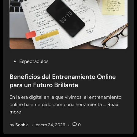
n
e
e
s
t
a
r
:
L
P
Espectáculos
a
o
F
s
Beneficios del Entrenamiento Online
o
t
para un Futuro Brillante
r
e
m
En la era digital en la que vivimos, el entrenamiento
d
a
B
online ha emergido como una herramienta …
Read
i
O
e
more
n
n
n
l
by
Sophia
•
enero 24, 2026
•
0
e
i
f
n