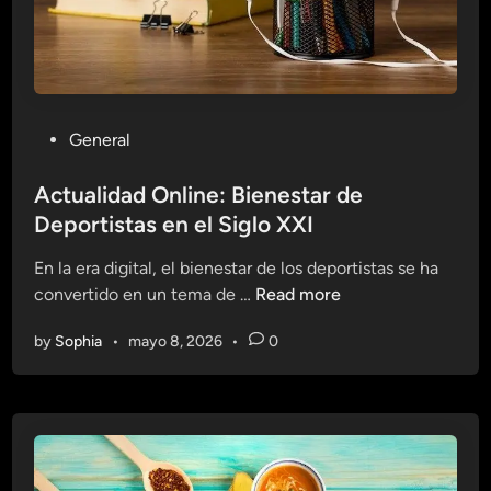
P
General
o
s
Actualidad Online: Bienestar de
t
Deportistas en el Siglo XXI
e
En la era digital, el bienestar de los deportistas se ha
d
A
convertido en un tema de …
Read more
i
c
n
by
Sophia
•
mayo 8, 2026
•
0
t
u
a
l
i
d