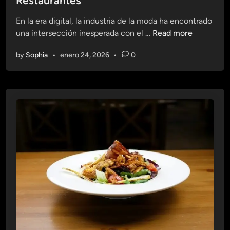
Restaurantes
d
d
t
a
i
En la era digital, la industria de la moda ha encontrado
o
n
M
una intersección inesperada con el …
Read more
O
o
n
by
Sophia
•
enero 24, 2026
•
0
d
l
a
i
O
n
n
e
l
p
i
a
n
r
e
a
:
u
L
n
a
F
s
u
T
t
e
u
n