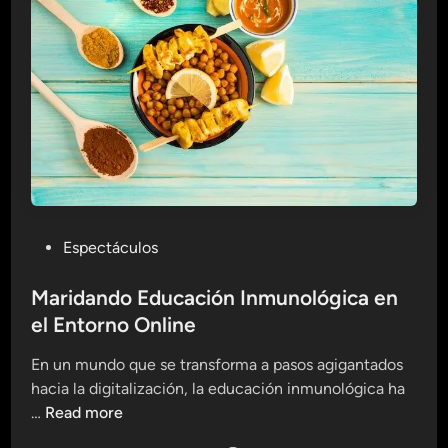
a
d
O
n
l
i
n
e
:
B
P
Espectáculos
i
o
e
s
Maridando Educación Inmunológica en
n
t
el Entorno Online
e
e
s
En un mundo que se transforma a pasos agigantados
d
t
hacia la digitalización, la educación inmunológica ha
i
a
M
…
Read more
n
r
a
d