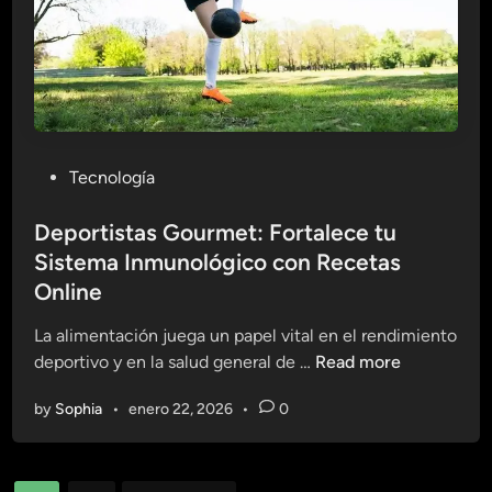
m
o
a
s
n
e
l
n
a
e
E
l
x
P
Tecnología
S
p
o
i
e
s
Deportistas Gourmet: Fortalece tu
s
r
t
Sistema Inmunológico con Recetas
t
i
e
e
Online
e
d
m
n
i
La alimentación juega un papel vital en el rendimiento
a
c
n
D
deportivo y en la salud general de …
Read more
O
i
e
n
a
by
Sophia
•
enero 22, 2026
•
0
p
l
e
o
i
n
r
n
R