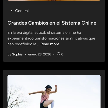
r
d
o
P
General
e
B
o
n
r
s
Grandes Cambios en el Sistema Online
c
i
t
i
l
En la era digital actual, el sistema online ha
e
a
l
experimentado transformaciones significativas que
d
s
a
G
han redefinido la …
Read more
i
q
n
r
n
u
t
by
Sophia
•
enero 23, 2026
•
0
a
e
e
n
T
d
r
e
a
s
n
C
s
a
f
m
o
b
r
i