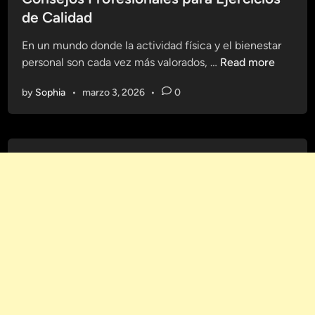
i
a
t
de Calidad
c
l
e
i
u
En un mundo donde la actividad física y el bienestar
d
o
d
C
personal son cada vez más valorados, …
Read more
i
s
a
o
n
p
by
Sophia
•
marzo 3, 2026
•
0
b
n
a
l
s
r
e
e
a
j
D
o
i
s
s
P
f
r
r
o
u
f
t
e
a
s
r
i
d
o