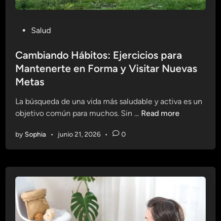
P
Salud
o
s
Cambiando Hábitos: Ejercicios para
t
Mantenerte en Forma y Visitar Nuevas
e
Metas
d
i
La búsqueda de una vida más saludable y activa es un
n
C
objetivo común para muchos. Sin …
Read more
a
by
Sophia
•
junio 21, 2026
•
0
m
b
i
a
n
d
o
H