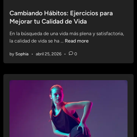
o
o
s
o
s
s
Cambiando Hábitos: Ejercicios para
r
p
t
Mejorar tu Calidad de Vida
e
a
e
s
r
En la búsqueda de una vida más plena y satisfactoria,
d
e
a
C
la calidad de vida se ha …
Read more
i
j
u
a
n
e
by
Sophia
•
abril 25, 2026
•
0
n
m
r
a
b
c
V
i
i
i
a
c
d
n
i
a
d
o
S
o
s
a
H
p
l
á
a
u
b
r
d
i
a
a
t