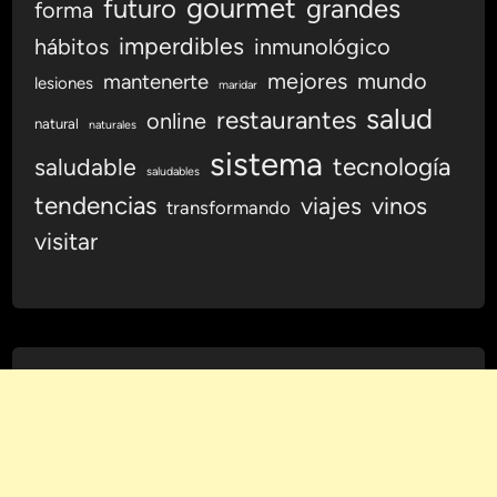
gourmet
futuro
grandes
forma
imperdibles
hábitos
inmunológico
mejores
mundo
mantenerte
lesiones
maridar
salud
restaurantes
online
natural
naturales
sistema
tecnología
saludable
saludables
tendencias
viajes
vinos
transformando
visitar