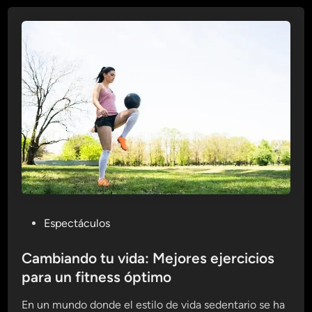
a
n
r
t
a
o
M
s
a
q
n
u
t
e
e
C
n
o
e
m
r
e
t
r
e
e
e
P
Espectáculos
m
n
o
o
F
s
Cambiando tu vida: Mejores ejercicios
s
o
t
para un fitness óptimo
:
r
e
T
m
En un mundo donde el estilo de vida sedentario se ha
d