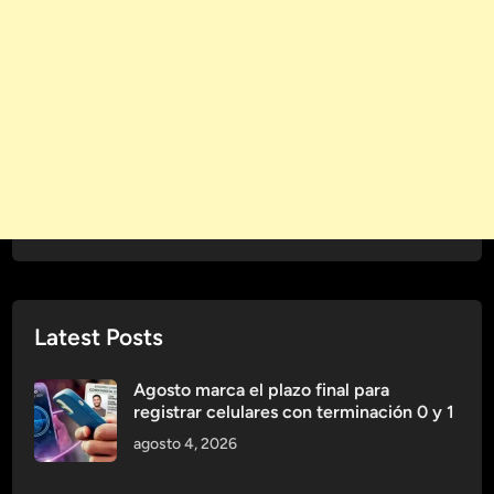
e
n
l
a
o
l
s
e
M
s
e
p
j
a
o
r
r
a
e
E
s
j
V
e
i
Latest Posts
r
n
c
o
Agosto marca el plazo final para
i
s
registrar celulares con terminación 0 y 1
c
agosto 4, 2026
i
o