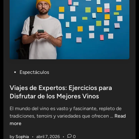
e
s
j
e
o
n
r
A
a
l
r
i
t
m
u
e
C
n
a
P
Espectáculos
t
l
o
o
i
s
Viajes de Expertos: Ejercicios para
s
d
t
Disfrutar de los Mejores Vinos
y
a
e
E
d
El mundo del vino es vasto y fascinante, repleto de
d
j
d
V
tradiciones, terroirs y variedades que ofrecen …
Read
i
e
e
i
more
n
r
V
a
c
i
by
Sophia
•
abril 7, 2026
•
0
j