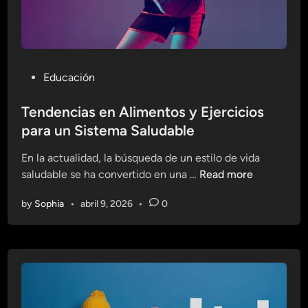
u
b
o
n
l
s
f
e
:
i
E
t
P
Educación
j
n
o
e
e
s
Tendencias en Alimentos y Ejercicios
r
s
t
para un Sistema Saludable
c
s
e
i
ó
En la actualidad, la búsqueda de un estilo de vida
d
c
p
T
saludable se ha convertido en una …
Read more
i
i
t
e
n
o
i
by
Sophia
•
abril 9, 2026
•
0
n
s
m
d
p
o
e
a
n
r
c
a
i
M
a