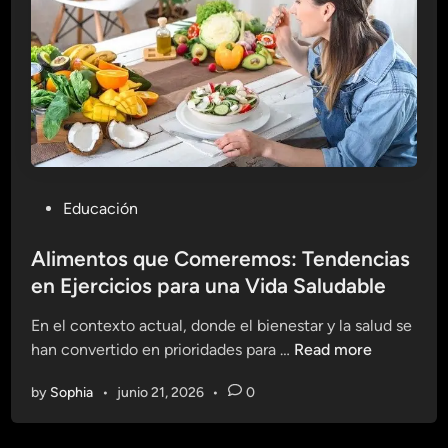
á
b
i
t
o
s
:
E
P
Educación
j
o
e
s
Alimentos que Comeremos: Tendencias
r
t
en Ejercicios para una Vida Saludable
c
e
i
En el contexto actual, donde el bienestar y la salud se
d
c
A
han convertido en prioridades para …
Read more
i
i
l
n
o
by
Sophia
•
junio 21, 2026
•
0
i
s
m
p
e