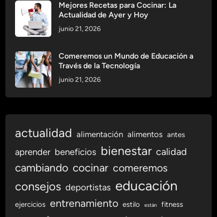
s
Mejores Recetas para Cocinar: La
Actualidad de Ayer y Hoy
d
e
junio 21, 2026
C
a
Comeremos un Mundo de Educación a
l
Través de la Tecnología
i
junio 21, 2026
d
a
d
actualidad
alimentación
alimentos
antes
bienestar
calidad
aprender
beneficios
cambiando
cocinar
comeremos
educación
consejos
deportistas
entrenamiento
ejercicios
estilo
fitness
están