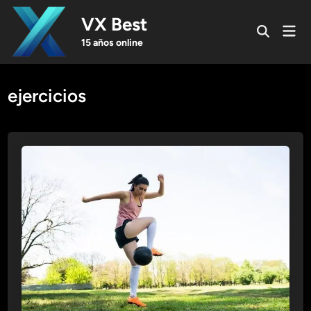
Skip
VX Best
to
Mai
Open
content
Men
15 años online
Search
ejercicios