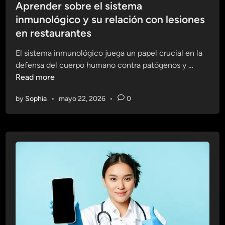
s
Aprender sobre el sistema
m
l
t
a
inmunológico y su relación con lesiones
e
e
I
en restaurantes
c
d
n
i
i
m
El sistema inmunológico juega un papel crucial en la
e
n
A
u
defensa del cuerpo humano contra patógenos y …
n
p
n
Read more
d
r
o
o
by
Sophia
•
mayo 22, 2026
•
0
e
l
e
n
ó
l
d
g
S
e
i
i
r
c
s
s
o
t
o
e
b
m
r
a
e
I
e