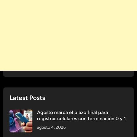
a
I
r
n
a
m
F
u
o
n
r
o
t
l
a
ó
l
g
e
i
c
c
e
o
r
Latest Posts
e
l
S
Agosto marca el plazo final para
registrar celulares con terminación 0 y 1
i
s
agosto 4, 2026
t