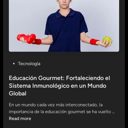
e
A
l
i
m
e
n
t
o
P
Tecnología
s
o
y
s
Educación Gourmet: Fortaleciendo el
V
t
Sistema Inmunológico en un Mundo
i
e
Global
n
d
o
i
En un mundo cada vez más interconectado, la
s
n
E
importancia de la educación gourmet se ha vuelto …
p
d
Read more
a
u