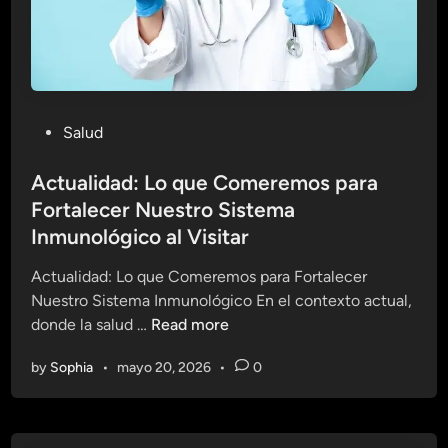
n
l
m
s
u
i
n
s
o
t
l
P
Salud
e
ó
o
m
g
s
Actualidad: Lo que Comeremos para
a
i
t
Fortalecer Nuestro Sistema
i
c
e
n
Inmunológico al Visitar
o
d
m
e
i
Actualidad: Lo que Comeremos para Fortalecer
u
n
n
Nuestro Sistema Inmunológico En el contexto actual,
n
u
A
donde la salud …
Read more
o
n
c
l
M
by
Sophia
•
mayo 20, 2026
•
0
t
ó
u
u
g
n
a
i
d
l