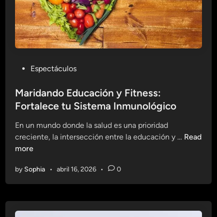
b
a
i
a
i
c
l
n
o
e
m
a
s
u
l
p
n
V
P
Espectáculos
a
o
i
o
r
l
s
s
Maridando Educación y Fitness:
a
ó
i
t
Fortalece tu Sistema Inmunológico
u
g
t
e
n
i
En un mundo donde la salud es una prioridad
a
d
S
c
M
creciente, la intersección entre la educación y …
Read
r
i
i
o
a
more
n
s
r
t
by
Sophia
•
abril 16, 2026
•
0
i
e
d
m
a
a
n
I