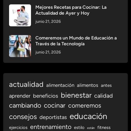
e
Mejores Recetas para Cocinar: La
m
Actualidad de Ayer y Hoy
a
junio 21, 2026
I
n
Comeremos un Mundo de Educación a
m
Través de la Tecnología
u
junio 21, 2026
n
o
l
ó
g
actualidad
alimentación
alimentos
antes
i
bienestar
calidad
aprender
beneficios
c
o
cambiando
cocinar
comeremos
y
educación
consejos
deportistas
M
e
entrenamiento
ejercicios
estilo
fitness
están
j