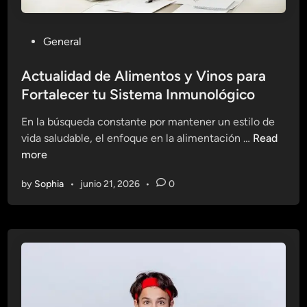
P
General
o
s
Actualidad de Alimentos y Vinos para
t
Fortalecer tu Sistema Inmunológico
e
En la búsqueda constante por mantener un estilo de
d
A
vida saludable, el enfoque en la alimentación …
Read
i
c
more
n
t
by
Sophia
•
junio 21, 2026
•
0
u
a
l
i
d
a
d
d