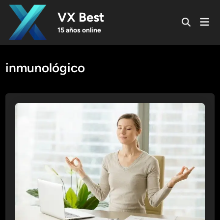
Skip
VX Best
to
Mai
Open
content
Men
15 años online
Search
inmunológico