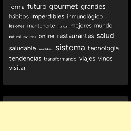
gourmet
futuro
grandes
forma
o
r
imperdibles
hábitos
inmunológico
a
mejores
mundo
mantenerte
lesiones
maridar
r
salud
restaurantes
l
online
natural
naturales
a
sistema
tecnología
saludable
C
saludables
a
tendencias
viajes
vinos
transformando
l
visitar
i
d
a
d
d
e
V
i
d