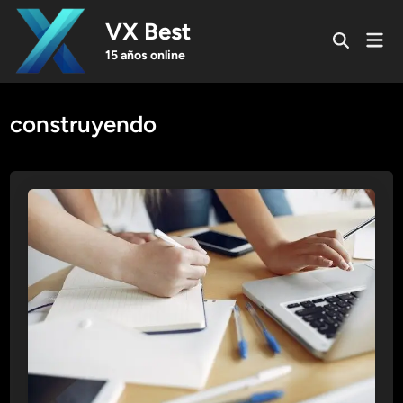
Skip
VX Best
to
Mai
Open
content
Men
15 años online
Search
construyendo