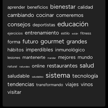
s
bienestar
calidad
aprender
beneficios
p
cambiando
cocinar
comeremos
a
r
educación
consejos
deportistas
a
e
entrenamiento
ejercicios
estilo
fitness
están
l
gourmet
futuro
grandes
forma
P
imperdibles
hábitos
inmunológico
r
o
mejores
mundo
mantenerte
lesiones
maridar
f
salud
restaurantes
online
e
natural
naturales
s
sistema
tecnología
saludable
saludables
i
tendencias
viajes
vinos
o
transformando
n
visitar
a
l
d