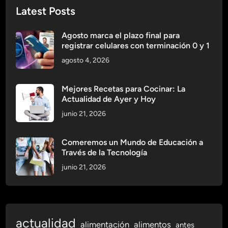
G
Latest Posts
r
a
Agosto marca el plazo final para
n
registrar celulares con terminación 0 y 1
d
agosto 4, 2026
e
s
O
Mejores Recetas para Cocinar: La
Actualidad de Ayer y Hoy
p
o
junio 21, 2026
r
t
Comeremos un Mundo de Educación a
u
Través de la Tecnología
n
junio 21, 2026
i
d
a
d
actualidad
e
alimentación
alimentos
antes