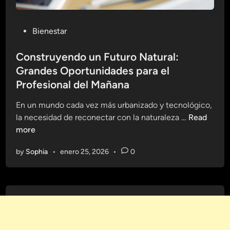
P
Bienestar
o
s
Construyendo un Futuro Natural:
t
Grandes Oportunidades para el
e
Profesional del Mañana
d
i
En un mundo cada vez más urbanizado y tecnológico,
n
C
la necesidad de reconectar con la naturaleza …
Read
o
more
n
by
Sophia
•
enero 25, 2026
•
0
s
t
r
u
y
e
n