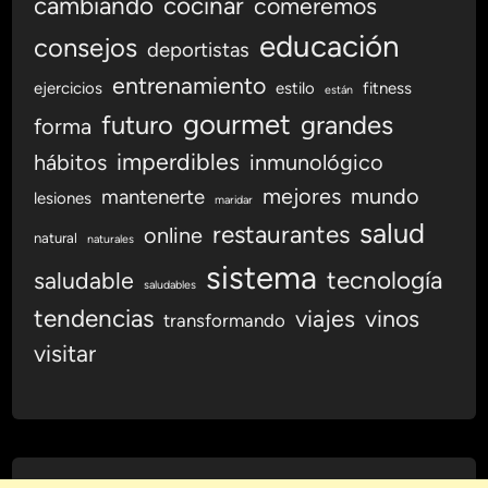
cambiando
cocinar
comeremos
educación
consejos
deportistas
entrenamiento
ejercicios
estilo
fitness
están
gourmet
futuro
grandes
forma
imperdibles
hábitos
inmunológico
mejores
mundo
mantenerte
lesiones
maridar
salud
restaurantes
online
natural
naturales
sistema
tecnología
saludable
saludables
tendencias
viajes
vinos
transformando
visitar