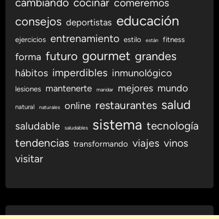
cambiando
cocinar
comeremos
educación
consejos
deportistas
entrenamiento
ejercicios
estilo
fitness
están
gourmet
futuro
grandes
forma
imperdibles
hábitos
inmunológico
mejores
mundo
mantenerte
lesiones
maridar
salud
restaurantes
online
natural
naturales
sistema
tecnología
saludable
saludables
tendencias
viajes
vinos
transformando
visitar