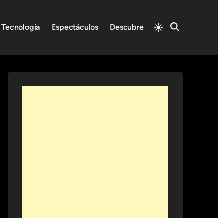
Switch
Tecnología
Espectáculos
Descubre
Open
to
Search
light
mode