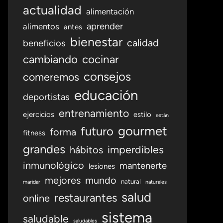
actualidad
alimentación
aprender
alimentos
antes
bienestar
calidad
beneficios
cambiando
cocinar
consejos
comeremos
educación
deportistas
entrenamiento
ejercicios
estilo
están
gourmet
futuro
forma
fitness
grandes
imperdibles
hábitos
inmunológico
mantenerte
lesiones
mejores
mundo
natural
maridar
naturales
salud
restaurantes
online
sistema
saludable
saludables