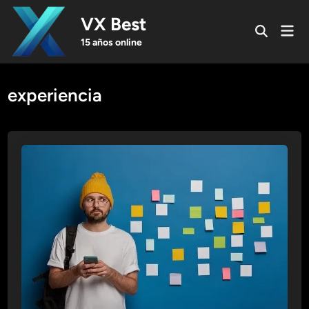
Skip
VX Best
to
Mai
Open
content
Men
15 años online
Search
experiencia