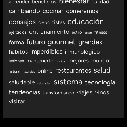
bienestar
calidad
aprender
beneficios
n
cambiando
cocinar
comeremos
c
i
educación
consejos
deportistas
a
e
entrenamiento
ejercicios
estilo
fitness
están
n
gourmet
futuro
grandes
forma
R
imperdibles
hábitos
inmunológico
e
s
mejores
mundo
mantenerte
lesiones
maridar
t
salud
restaurantes
online
a
natural
naturales
u
sistema
tecnología
saludable
saludables
r
tendencias
viajes
vinos
a
transformando
n
visitar
t
e
s