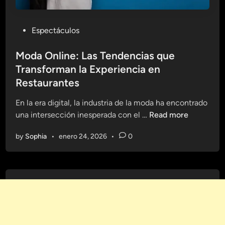
P
Espectáculos
o
s
Moda Online: Las Tendencias que
t
Transforman la Experiencia en
e
Restaurantes
d
i
En la era digital, la industria de la moda ha encontrado
n
M
una intersección inesperada con el …
Read more
o
by
Sophia
•
enero 24, 2026
•
0
d
a
O
n
l
i
n
e