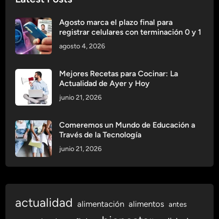
r
a
Agosto marca el plazo final para
n
registrar celulares con terminación 0 y 1
s
agosto 4, 2026
f
o
r
Mejores Recetas para Cocinar: La
Actualidad de Ayer y Hoy
m
a
junio 21, 2026
n
l
Comeremos un Mundo de Educación a
a
Través de la Tecnología
E
junio 21, 2026
x
p
e
r
actualidad
i
alimentación
alimentos
antes
e