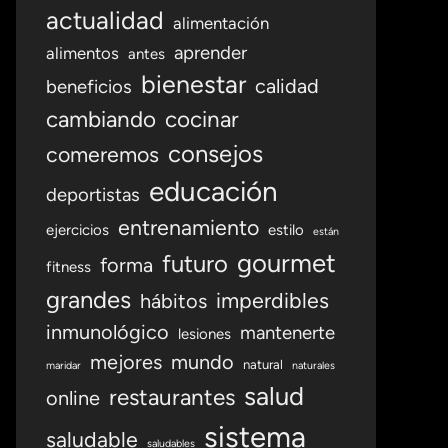
actualidad
alimentación
aprender
alimentos
antes
bienestar
calidad
beneficios
cambiando
cocinar
consejos
comeremos
educación
deportistas
entrenamiento
ejercicios
estilo
están
gourmet
futuro
forma
fitness
grandes
imperdibles
hábitos
inmunológico
mantenerte
lesiones
mejores
mundo
natural
maridar
naturales
salud
restaurantes
online
sistema
saludable
saludables