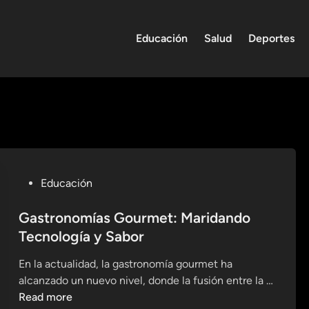
Educación
Salud
Deportes
P
Educación
o
s
Gastronomías Gourmet: Maridando
t
Tecnología y Sabor
e
En la actualidad, la gastronomía gourmet ha
d
alcanzado un nuevo nivel, donde la fusión entre la …
i
G
Read more
n