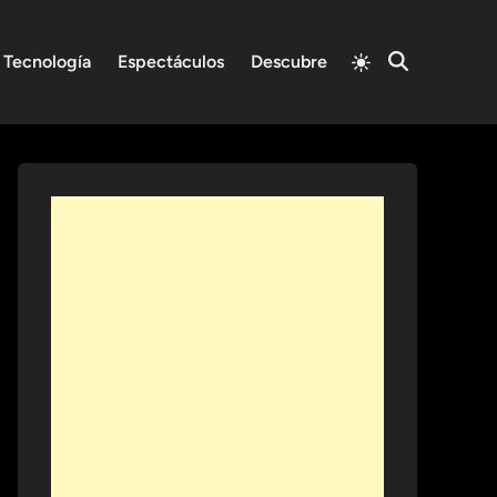
Switch
Tecnología
Espectáculos
Descubre
Open
to
Search
light
mode