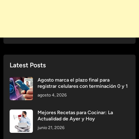
g
m
i
u
c
n
a
o
l
ó
g
i
Latest Posts
c
a
Agosto marca el plazo final para
e
registrar celulares con terminación 0 y 1
n
agosto 4, 2026
e
l
E
Mejores Recetas para Cocinar: La
Actualidad de Ayer y Hoy
n
t
junio 21, 2026
o