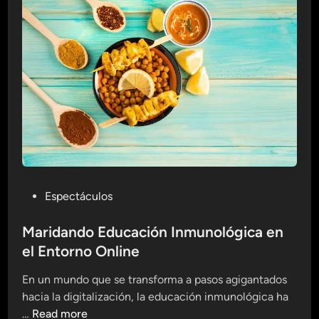
p
e
r
d
i
b
l
e
s
p
a
P
Espectáculos
r
o
a
s
Maridando Educación Inmunológica en
P
t
el Entorno Online
o
e
t
En un mundo que se transforma a pasos agigantados
d
e
hacia la digitalización, la educación inmunológica ha
i
n
M
…
Read more
n