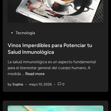
P
Tecnología
o
s
Vinos Imperdibles para Potenciar tu
t
Salud Inmunológica
e
La salud inmunológica es un aspecto fundamental
d
para el bienestar general del cuerpo humano. A
i
V
medida …
Read more
n
i
by
Sophia
•
mayo 10, 2026
•
0
n
o
s
I
m