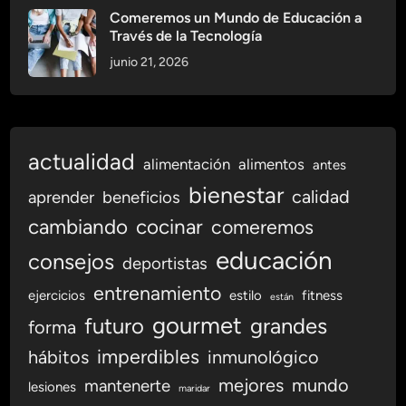
r
Comeremos un Mundo de Educación a
n
Través de la Tecnología
o
junio 21, 2026
O
n
l
i
actualidad
n
alimentación
alimentos
antes
e
bienestar
calidad
aprender
beneficios
cambiando
cocinar
comeremos
educación
consejos
deportistas
entrenamiento
ejercicios
estilo
fitness
están
gourmet
futuro
grandes
forma
imperdibles
hábitos
inmunológico
mejores
mundo
mantenerte
lesiones
maridar