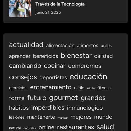
e
Través de la Tecnología
n
junio 21, 2026
e
r
t
e
actualidad
a
alimentación
alimentos
antes
l
bienestar
calidad
aprender
beneficios
D
cambiando
cocinar
í
comeremos
a
educación
consejos
deportistas
:
¿
entrenamiento
ejercicios
estilo
fitness
están
Q
gourmet
futuro
grandes
forma
u
imperdibles
hábitos
é
inmunológico
C
mejores
mundo
mantenerte
lesiones
maridar
o
salud
restaurantes
online
m
natural
naturales