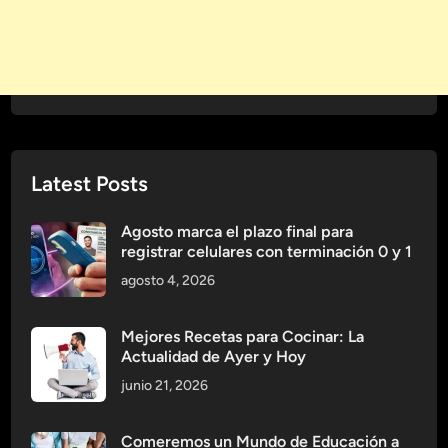
l
T
o
e
g
c
í
n
a
o
l
o
Latest Posts
g
í
Agosto marca el plazo final para
a
registrar celulares con terminación 0 y 1
p
agosto 4, 2026
a
r
a
Mejores Recetas para Cocinar: La
Actualidad de Ayer y Hoy
M
a
junio 21, 2026
n
t
Comeremos un Mundo de Educación a