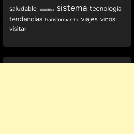
e
sistema
tecnología
saludable
saludables
r
tendencias
viajes
vinos
e
transformando
m
visitar
o
s
?