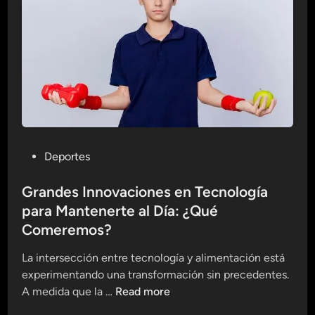
a
V
i
s
i
t
a
r
l
P
Deportes
a
o
s
s
Grandes Innovaciones en Tecnología
Ú
t
para Mantenerte al Día: ¿Qué
l
e
Comeremos?
t
d
i
i
La intersección entre tecnología y alimentación está
m
n
experimentando una transformación sin precedentes.
a
G
A medida que la …
Read more
s
r