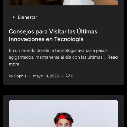
P
Bienestar
o
s
Consejos para Visitar las Últimas
t
Innovaciones en Tecnología
e
En un mundo donde la tecnología avanza a pasos
d
C
agigantados, mantenerse al día con las últimas …
Read
i
o
more
n
n
by
Sophia
•
mayo 19, 2026
•
0
s
e
j
o
s
p
a
r