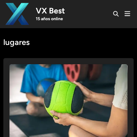
Skip
VX Best
to
Mai
Open
content
Men
15 años online
Search
lugares