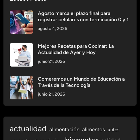
a
r
Agosto marca el plazo final para
a
registrar celulares con terminación 0 y 1
v
agosto 4, 2026
i
s
i
Mejores Recetas para Cocinar: La
Actualidad de Ayer y Hoy
t
a
junio 21, 2026
r
e
Comeremos un Mundo de Educación a
n
Través de la Tecnología
e
junio 21, 2026
l
f
u
t
actualidad
u
alimentación
alimentos
antes
r