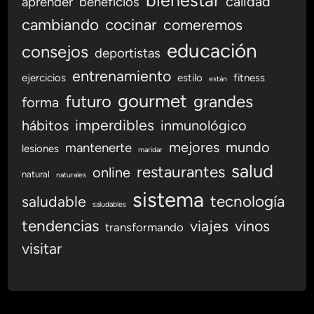
bienestar
calidad
aprender
beneficios
o
cambiando
cocinar
comeremos
educación
consejos
deportistas
entrenamiento
ejercicios
estilo
fitness
están
gourmet
futuro
grandes
forma
imperdibles
hábitos
inmunológico
mejores
mundo
mantenerte
lesiones
maridar
salud
restaurantes
online
natural
naturales
sistema
tecnología
saludable
saludables
tendencias
viajes
vinos
transformando
visitar