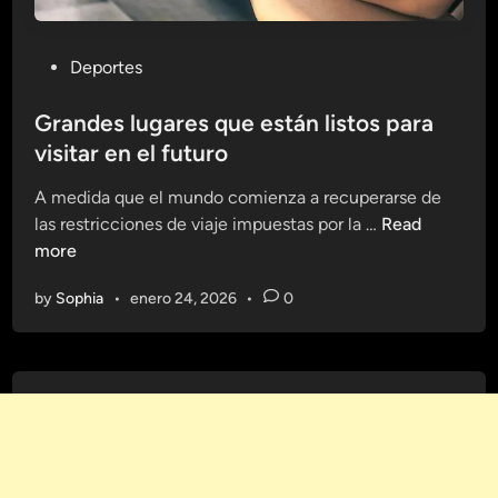
P
Deportes
o
s
Grandes lugares que están listos para
t
visitar en el futuro
e
A medida que el mundo comienza a recuperarse de
d
G
las restricciones de viaje impuestas por la …
Read
i
r
more
n
a
by
Sophia
•
enero 24, 2026
•
0
n
d
e
s
l
u
g
a