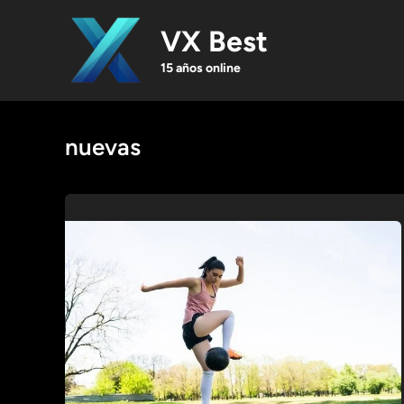
Skip
to
VX Best
content
15 años online
nuevas