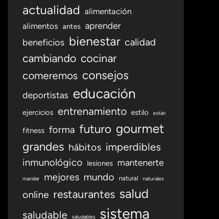
actualidad
alimentación
aprender
alimentos
antes
bienestar
calidad
beneficios
cambiando
cocinar
consejos
comeremos
educación
deportistas
entrenamiento
ejercicios
estilo
están
gourmet
futuro
forma
fitness
grandes
imperdibles
hábitos
inmunológico
mantenerte
lesiones
mejores
mundo
natural
maridar
naturales
salud
restaurantes
online
sistema
saludable
saludables