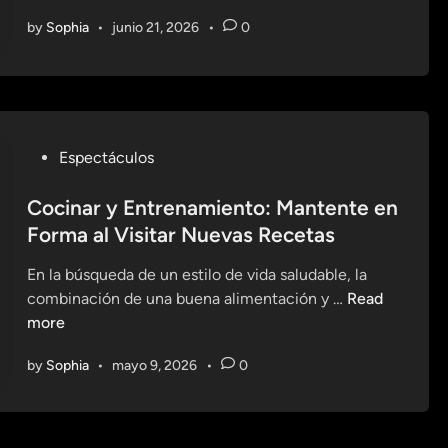
a
by
Sophia
•
junio 21, 2026
•
0
m
b
i
a
n
d
P
Espectáculos
o
o
H
s
Cocinar y Entrenamiento: Mantente en
á
t
Forma al Visitar Nuevas Recetas
b
e
i
En la búsqueda de un estilo de vida saludable, la
d
t
C
combinación de una buena alimentación y …
Read
i
o
o
more
n
s
c
by
Sophia
•
mayo 9, 2026
•
0
:
i
E
n
j
a
e
r