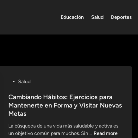
Educación
Salud
Deportes
P
Salud
o
s
Cambiando Hábitos: Ejercicios para
t
Mantenerte en Forma y Visitar Nuevas
e
Metas
d
i
La búsqueda de una vida más saludable y activa es
n
C
un objetivo común para muchos. Sin …
Read more