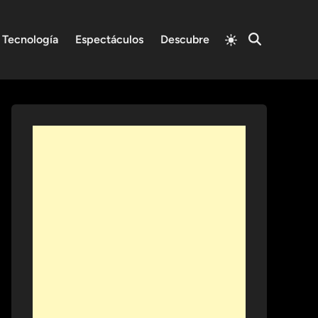
Switch
Tecnología
Espectáculos
Descubre
Open
to
Search
light
mode