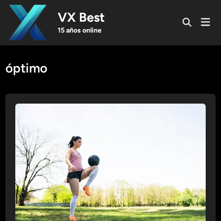
Skip
VX Best
to
Mai
Open
content
Men
15 años online
Search
óptimo