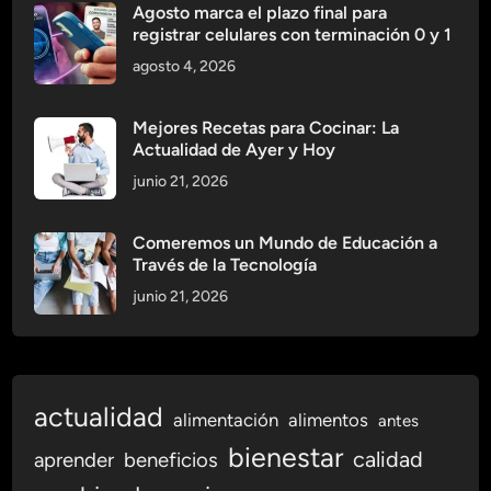
Agosto marca el plazo final para
i
registrar celulares con terminación 0 y 1
o
agosto 4, 2026
s
p
a
Mejores Recetas para Cocinar: La
Actualidad de Ayer y Hoy
r
a
junio 21, 2026
u
n
Comeremos un Mundo de Educación a
f
Través de la Tecnología
i
junio 21, 2026
t
n
e
s
actualidad
s
alimentación
alimentos
antes
ó
bienestar
calidad
aprender
beneficios
p