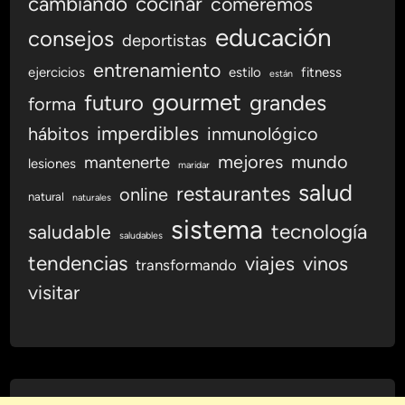
cambiando
cocinar
comeremos
t
i
educación
consejos
deportistas
m
o
entrenamiento
ejercicios
estilo
fitness
están
gourmet
futuro
grandes
forma
imperdibles
hábitos
inmunológico
mejores
mundo
mantenerte
lesiones
maridar
salud
restaurantes
online
natural
naturales
sistema
tecnología
saludable
saludables
tendencias
viajes
vinos
transformando
visitar