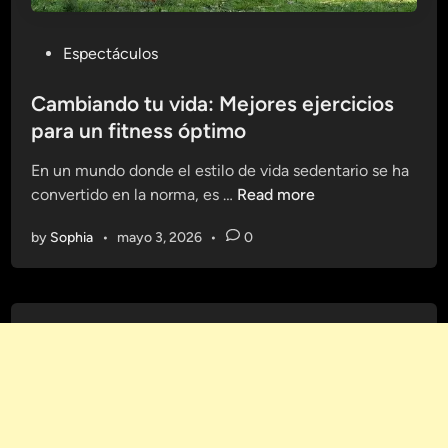
P
Espectáculos
o
s
Cambiando tu vida: Mejores ejercicios
t
para un fitness óptimo
e
En un mundo donde el estilo de vida sedentario se ha
d
C
convertido en la norma, es …
Read more
i
a
n
by
Sophia
•
mayo 3, 2026
•
0
m
b
i
a
n
d
o
t
u