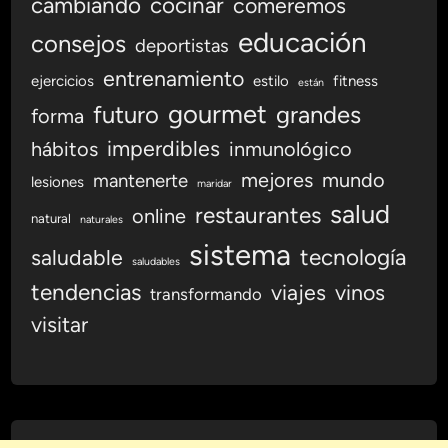
cambiando
cocinar
comeremos
educación
consejos
deportistas
entrenamiento
ejercicios
estilo
fitness
están
gourmet
futuro
grandes
forma
imperdibles
hábitos
inmunológico
mejores
mundo
mantenerte
lesiones
maridar
salud
restaurantes
online
natural
naturales
sistema
tecnología
saludable
saludables
tendencias
viajes
vinos
transformando
visitar