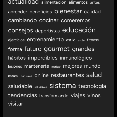
actualidad
o
alimentación
alimentos
antes
n
bienestar
calidad
aprender
beneficios
l
cambiando
cocinar
comeremos
e
s
educación
consejos
deportistas
i
o
entrenamiento
ejercicios
estilo
fitness
están
n
gourmet
futuro
grandes
forma
e
imperdibles
hábitos
inmunológico
s
e
mejores
mundo
mantenerte
lesiones
maridar
n
salud
restaurantes
online
r
natural
naturales
e
sistema
tecnología
saludable
saludables
s
tendencias
viajes
vinos
t
transformando
a
visitar
u
r