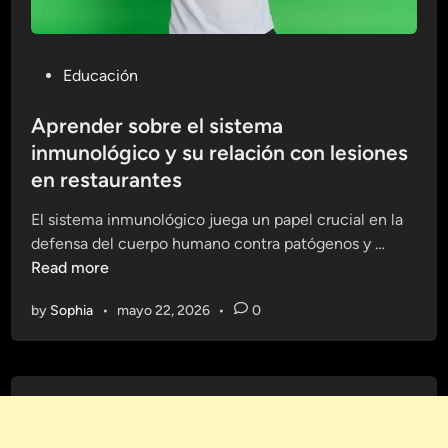
P
Educación
o
s
Aprender sobre el sistema
t
inmunológico y su relación con lesiones
e
en restaurantes
d
i
El sistema inmunológico juega un papel crucial en la
n
A
defensa del cuerpo humano contra patógenos y …
p
Read more
r
by
Sophia
•
mayo 22, 2026
•
0
e
n
d
e
r
s