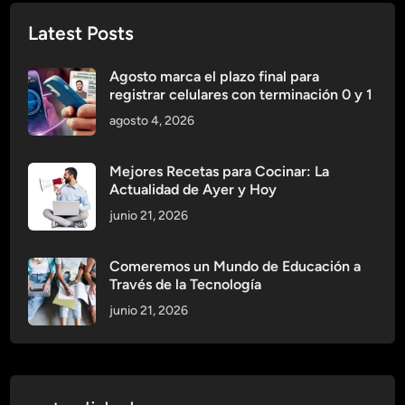
l
Latest Posts
ó
g
Agosto marca el plazo final para
i
registrar celulares con terminación 0 y 1
c
agosto 4, 2026
o
y
s
Mejores Recetas para Cocinar: La
Actualidad de Ayer y Hoy
u
r
junio 21, 2026
e
l
Comeremos un Mundo de Educación a
a
Través de la Tecnología
c
junio 21, 2026
i
ó
n
c