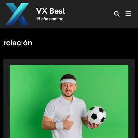
Skip
VX Best
to
Mai
Open
content
Men
15 años online
Search
relación