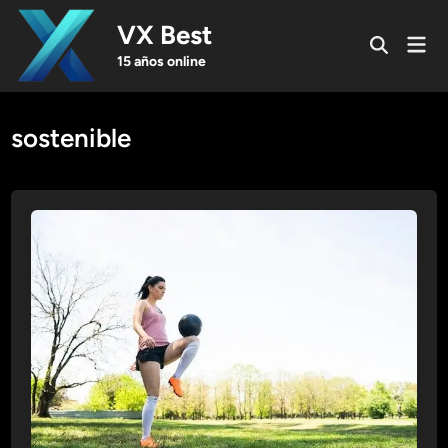
Skip
VX Best
to
Mai
Open
content
Men
15 años online
Search
sostenible