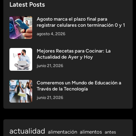
Latest Posts
I
n
Agosto marca el plazo final para
v
registrar celulares con terminación 0 y 1
e
agosto 4, 2026
r
t
i
Mejores Recetas para Cocinar: La
Actualidad de Ayer y Hoy
r
e
junio 21, 2026
n
R
Comeremos un Mundo de Educación a
e
Través de la Tecnología
s
junio 21, 2026
t
a
u
r
actualidad
a
alimentación
alimentos
antes