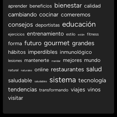
n
bienestar
calidad
aprender
beneficios
t
cambiando
cocinar
comeremos
e
s
educación
consejos
deportistas
p
a
entrenamiento
ejercicios
estilo
fitness
están
r
gourmet
futuro
grandes
forma
a
imperdibles
hábitos
inmunológico
u
n
mejores
mundo
mantenerte
lesiones
maridar
F
salud
restaurantes
online
u
natural
naturales
t
sistema
tecnología
saludable
saludables
u
tendencias
viajes
vinos
r
transformando
o
visitar
S
o
s