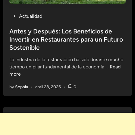
P
Actualidad
o
s
Antes y Después: Los Beneficios de
t
Invertir en Restaurantes para un Futuro
e
Sostenible
d
i
La industria de la restauración ha sido durante mucho
n
A
tiempo un pilar fundamental de la economía …
Read
n
more
t
by
Sophia
•
abril 28, 2026
•
0
e
s
y
D
e
s
p