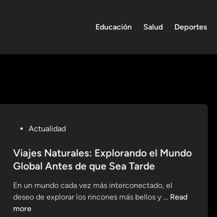
Educación
Salud
Deportes
P
Actualidad
o
s
Viajes Naturales: Explorando el Mundo
t
Global Antes de que Sea Tarde
e
En un mundo cada vez más interconectado, el
d
V
deseo de explorar los rincones más bellos y …
Read
i
i
more
n