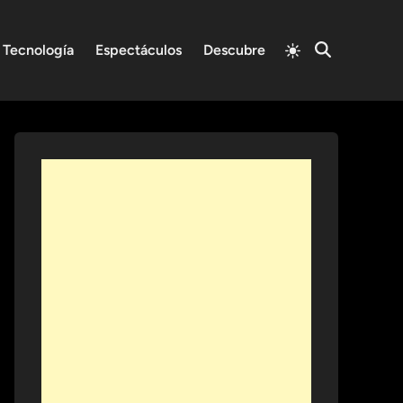
Switch
Tecnología
Espectáculos
Descubre
Open
to
Search
light
mode