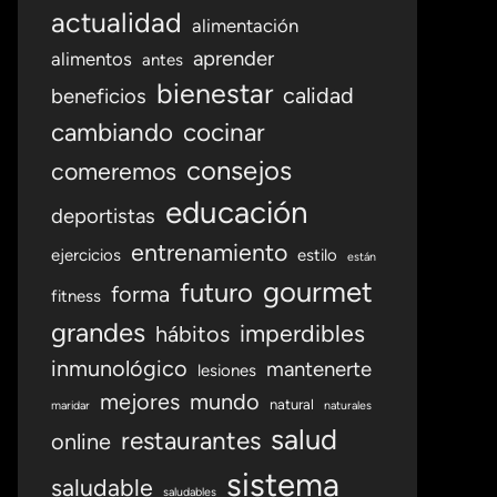
actualidad
alimentación
aprender
alimentos
antes
bienestar
calidad
beneficios
cambiando
cocinar
consejos
comeremos
educación
deportistas
entrenamiento
ejercicios
estilo
están
gourmet
futuro
forma
fitness
grandes
imperdibles
hábitos
inmunológico
mantenerte
lesiones
mejores
mundo
natural
maridar
naturales
salud
restaurantes
online
sistema
saludable
saludables