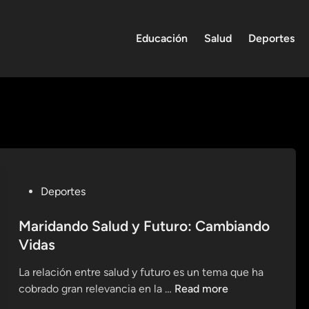
Educación
Salud
Deportes
P
Deportes
o
s
Maridando Salud y Futuro: Cambiando
t
Vidas
e
La relación entre salud y futuro es un tema que ha
d
M
cobrado gran relevancia en la …
Read more
i
a
n