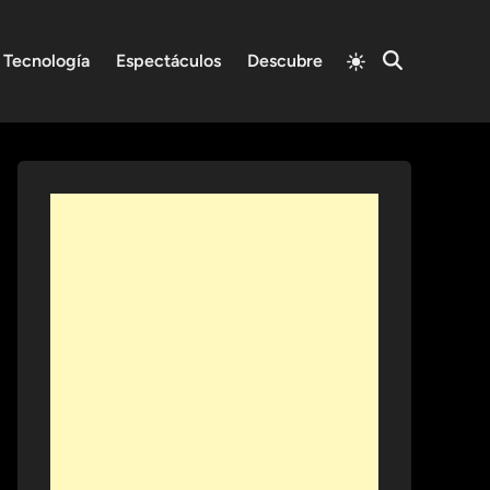
Switch
Tecnología
Espectáculos
Descubre
Open
to
Search
light
mode