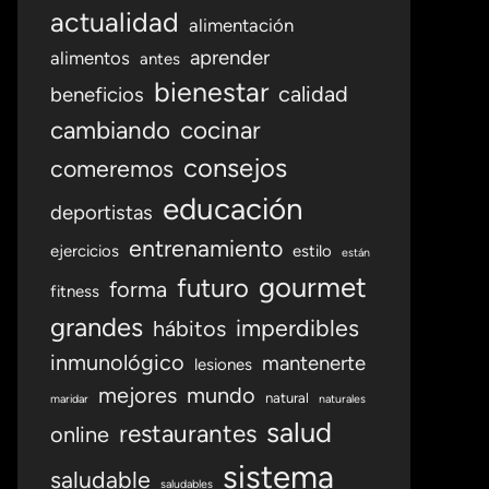
actualidad
alimentación
aprender
alimentos
antes
bienestar
calidad
beneficios
cambiando
cocinar
consejos
comeremos
educación
deportistas
entrenamiento
ejercicios
estilo
están
gourmet
futuro
forma
fitness
grandes
imperdibles
hábitos
inmunológico
mantenerte
lesiones
mejores
mundo
natural
maridar
naturales
salud
restaurantes
online
sistema
saludable
saludables