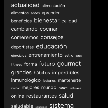
actualidad
alimentación
aprender
alimentos
antes
bienestar
calidad
beneficios
cambiando
cocinar
consejos
comeremos
educación
deportistas
entrenamiento
ejercicios
estilo
están
gourmet
futuro
forma
fitness
grandes
imperdibles
hábitos
inmunológico
mantenerte
lesiones
mejores
mundo
natural
maridar
naturales
salud
restaurantes
online
sistema
saludable
saludables