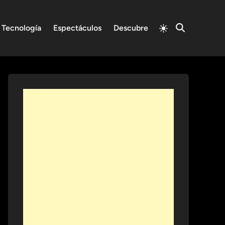
Switch
Tecnología
Espectáculos
Descubre
Open
to
Search
light
mode