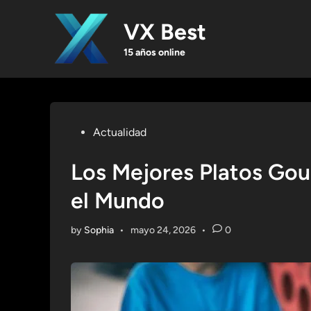
Skip
to
VX Best
content
15 años online
Posted
Actualidad
in
Los Mejores Platos Gou
el Mundo
by
Sophia
•
mayo 24, 2026
•
0