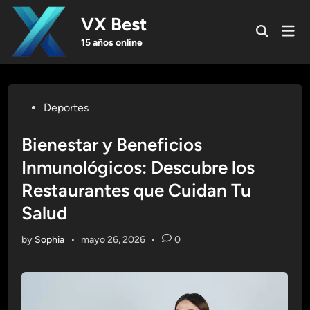
Skip
VX Best
to
Mai
Open
content
Men
15 años online
Search
Posted
Deportes
in
Bienestar y Beneficios
Inmunológicos: Descubre los
Restaurantes que Cuidan Tu
Salud
by
Sophia
•
mayo 26, 2026
•
0