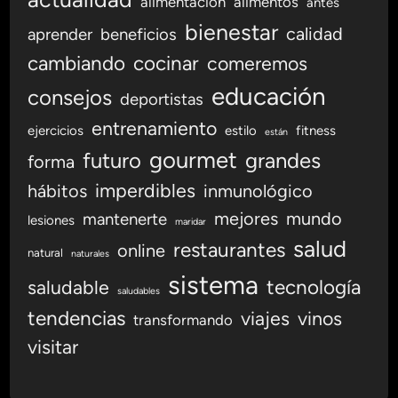
alimentación
alimentos
antes
bienestar
calidad
aprender
beneficios
cambiando
cocinar
comeremos
educación
consejos
deportistas
entrenamiento
ejercicios
estilo
fitness
están
gourmet
futuro
grandes
forma
imperdibles
hábitos
inmunológico
mejores
mundo
mantenerte
lesiones
maridar
salud
restaurantes
online
natural
naturales
sistema
tecnología
saludable
saludables
tendencias
viajes
vinos
transformando
visitar