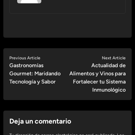
Navegación
Previous
Nex
Previous Article
Next Article
article:
artic
Gastronomías
Actualidad de
de
Gourmet: Maridando
Alimentos y Vinos para
entradas
Tecnología y Sabor
Fortalecer tu Sistema
Inmunológico
Deja un comentario