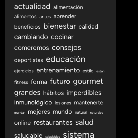
actualidad
alimentación
aprender
alimentos
antes
bienestar
calidad
beneficios
cambiando
cocinar
consejos
comeremos
educación
deportistas
entrenamiento
ejercicios
estilo
están
gourmet
futuro
forma
fitness
grandes
imperdibles
hábitos
inmunológico
mantenerte
lesiones
mejores
mundo
natural
maridar
naturales
salud
restaurantes
online
sistema
saludable
saludables