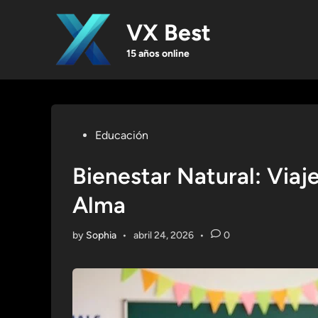
Skip
to
VX Best
content
15 años online
Posted
Educación
in
Bienestar Natural: Viaj
Alma
by
Sophia
•
abril 24, 2026
•
0