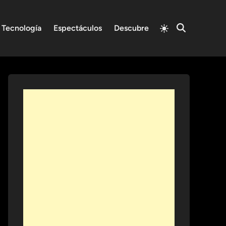
Switch
Tecnología
Espectáculos
Descubre
Open
to
Search
light
mode