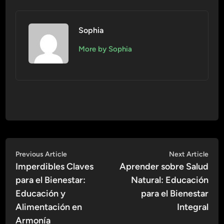
Sophia
More by Sophia
Navegación
Previous
Nex
Previous Article
Next Article
article:
artic
Imperdibles Claves
Aprender sobre Salud
de
para el Bienestar:
Natural: Educación
entradas
Educación y
para el Bienestar
Alimentación en
Integral
Armonía