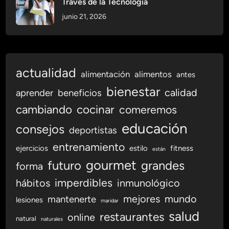
Través de la Tecnología
junio 21, 2026
actualidad
alimentación
alimentos
antes
bienestar
calidad
aprender
beneficios
cambiando
cocinar
comeremos
educación
consejos
deportistas
entrenamiento
ejercicios
estilo
fitness
están
gourmet
futuro
grandes
forma
imperdibles
hábitos
inmunológico
mejores
mundo
mantenerte
lesiones
maridar
salud
restaurantes
online
natural
naturales