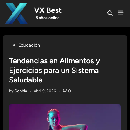
Skip
VX Best
to
Mai
Open
content
Men
15 años online
Search
Posted
Educación
in
Tendencias en Alimentos y
Ejercicios para un Sistema
Saludable
by
Sophia
•
abril 9, 2026
•
0