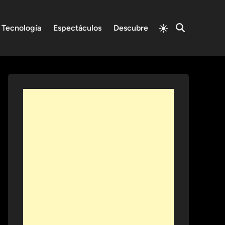
Switch
Tecnología
Espectáculos
Descubre
Open
to
Search
light
mode