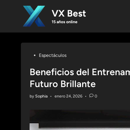
Skip
to
VX Best
content
15 años online
Posted
Espectáculos
in
Beneficios del Entrena
Futuro Brillante
by
Sophia
•
enero 24, 2026
•
0