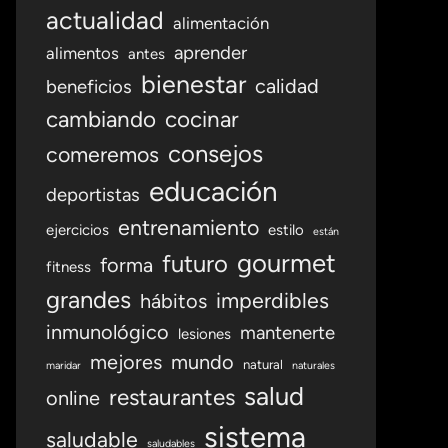
actualidad
alimentación
aprender
alimentos
antes
bienestar
calidad
beneficios
cambiando
cocinar
consejos
comeremos
educación
deportistas
entrenamiento
ejercicios
estilo
están
gourmet
futuro
forma
fitness
grandes
imperdibles
hábitos
inmunológico
mantenerte
lesiones
mejores
mundo
natural
maridar
naturales
salud
restaurantes
online
sistema
saludable
saludables