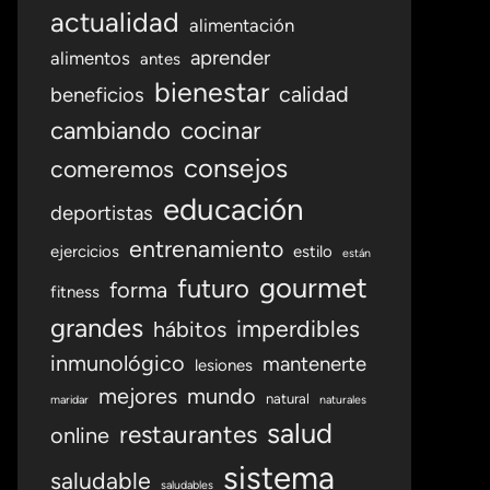
actualidad
alimentación
aprender
alimentos
antes
bienestar
calidad
beneficios
cambiando
cocinar
consejos
comeremos
educación
deportistas
entrenamiento
ejercicios
estilo
están
gourmet
futuro
forma
fitness
grandes
imperdibles
hábitos
inmunológico
mantenerte
lesiones
mejores
mundo
natural
maridar
naturales
salud
restaurantes
online
sistema
saludable
saludables