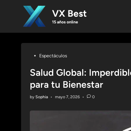
Skip
to
VX Best
content
15 años online
Posted
Espectáculos
in
Salud Global: Imperdib
para tu Bienestar
by
Sophia
•
mayo 7, 2026
•
0