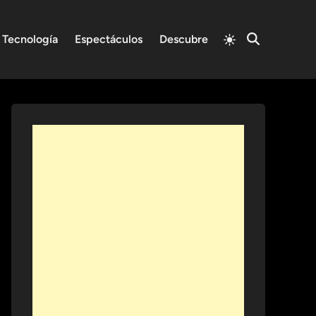
Switch
Tecnología
Espectáculos
Descubre
Open
to
Search
light
mode