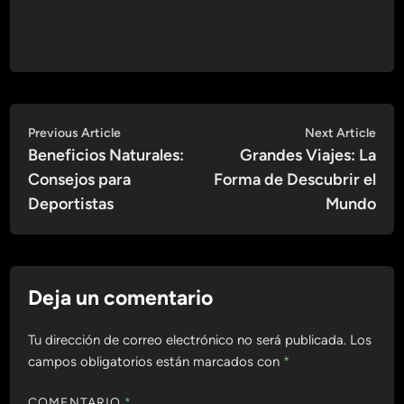
Navegación
Previous
Nex
Previous Article
Next Article
article:
artic
Beneficios Naturales:
Grandes Viajes: La
de
Consejos para
Forma de Descubrir el
entradas
Deportistas
Mundo
Deja un comentario
Tu dirección de correo electrónico no será publicada.
Los
campos obligatorios están marcados con
*
COMENTARIO
*