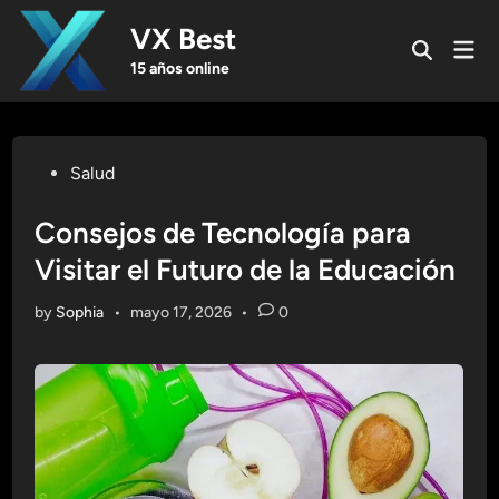
Skip
VX Best
to
Mai
Open
content
Men
15 años online
Search
Posted
Salud
in
Consejos de Tecnología para
Visitar el Futuro de la Educación
by
Sophia
•
mayo 17, 2026
•
0