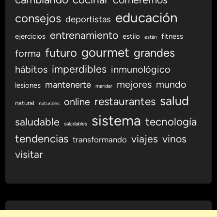
educación
consejos
deportistas
entrenamiento
ejercicios
estilo
fitness
están
gourmet
futuro
grandes
forma
imperdibles
hábitos
inmunológico
mejores
mundo
mantenerte
lesiones
maridar
salud
restaurantes
online
natural
naturales
sistema
tecnología
saludable
saludables
tendencias
viajes
vinos
transformando
visitar