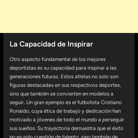
La Capacidad de Inspirar
Otro aspecto fundamental de los mejores
deportistas es su capacidad para inspirar a las
generaciones futuras. Estos atletas no solo son
figuras destacadas en sus respectivos deportes,
sino que también se convierten en modelos a
seguir. Un gran ejemplo es el futbolista Cristiano
Ronaldo, cuya ética de trabajo y dedicación han
motivado a jóvenes de todo el mundo a perseguir
sus sueños. Su trayectoria demuestra que el éxito
no es solo cuestión de talento, sino también de