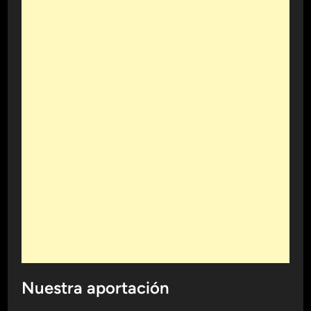
Nuestra aportación