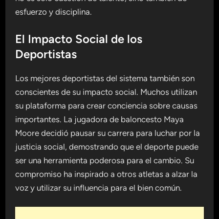
esfuerzo y disciplina.
El Impacto Social de los
Deportistas
Los mejores deportistas del sistema también son
conscientes de su impacto social. Muchos utilizan
su plataforma para crear conciencia sobre causas
importantes. La jugadora de baloncesto Maya
Moore decidió pausar su carrera para luchar por la
justicia social, demostrando que el deporte puede
ser una herramienta poderosa para el cambio. Su
compromiso ha inspirado a otros atletas a alzar la
voz y utilizar su influencia para el bien común.