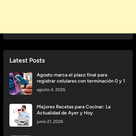
Latest Posts
Agosto marca el plazo final para
registrar celulares con terminación 0 y 1
agosto 4, 2026
Mejores Recetas para Cocinar: La
Actualidad de Ayer y Hoy
junio 21, 2026