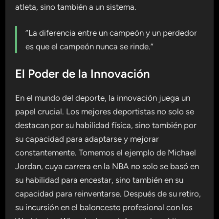
atleta, sino también a un sistema.
“La diferencia entre un campeón y un perdedor
es que el campeón nunca se rinde.”
El Poder de la Innovación
En el mundo del deporte, la innovación juega un
papel crucial. Los mejores deportistas no solo se
destacan por su habilidad física, sino también por
su capacidad para adaptarse y mejorar
constantemente. Tomemos el ejemplo de Michael
Jordan, cuya carrera en la NBA no solo se basó en
su habilidad para encestar, sino también en su
capacidad para reinventarse. Después de su retiro,
su incursión en el baloncesto profesional con los