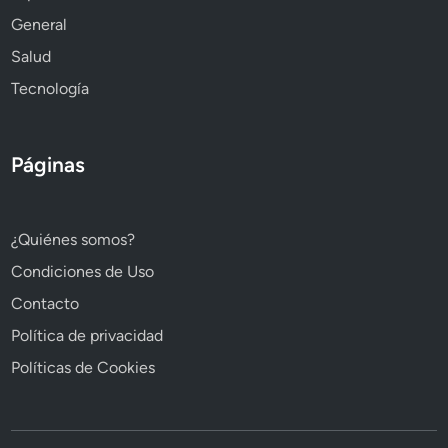
General
Salud
Tecnología
Páginas
¿Quiénes somos?
Condiciones de Uso
Contacto
Política de privacidad
Políticas de Cookies