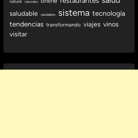
restaurantes
online
natural
naturales
sistema
tecnología
saludable
saludables
tendencias
viajes
vinos
transformando
visitar