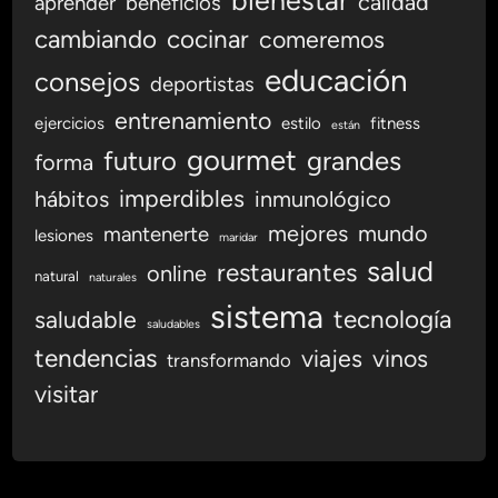
bienestar
calidad
aprender
beneficios
e
cambiando
cocinar
comeremos
É
x
educación
consejos
deportistas
i
t
entrenamiento
ejercicios
estilo
fitness
están
o
gourmet
futuro
grandes
forma
imperdibles
hábitos
inmunológico
mejores
mundo
mantenerte
lesiones
maridar
salud
restaurantes
online
natural
naturales
sistema
tecnología
saludable
saludables
tendencias
viajes
vinos
transformando
visitar