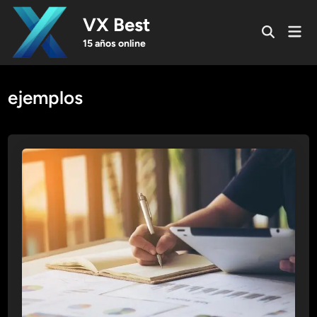
Skip
VX Best
to
Mai
Open
content
Men
15 años online
Search
ejemplos