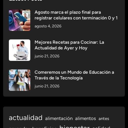
m
a
Agosto marca el plazo final para
:
registrar celulares con terminación 0 y 1
G
agosto 4, 2026
r
a
n
Mejores Recetas para Cocinar: La
Actualidad de Ayer y Hoy
d
e
junio 21, 2026
s
E
Comeremos un Mundo de Educación a
j
Través de la Tecnología
e
junio 21, 2026
m
p
l
o
actualidad
s
alimentación
alimentos
antes
d