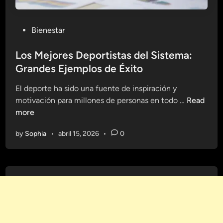
P
Bienestar
o
s
Los Mejores Deportistas del Sistema:
t
Grandes Ejemplos de Éxito
e
El deporte ha sido una fuente de inspiración y
d
L
motivación para millones de personas en todo …
Read
i
o
more
n
s
by
Sophia
•
abril 15, 2026
•
0
M
e
j
o
r
e
s
D