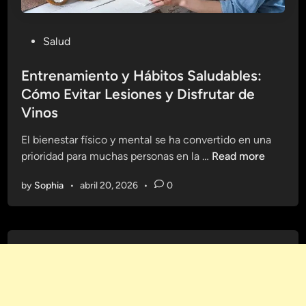
P
Salud
o
s
Entrenamiento y Hábitos Saludables:
t
Cómo Evitar Lesiones y Disfrutar de
e
Vinos
d
i
El bienestar físico y mental se ha convertido en una
n
E
prioridad para muchas personas en la …
Read more
n
by
Sophia
•
abril 20, 2026
•
0
t
r
e
n
a
m
i
e