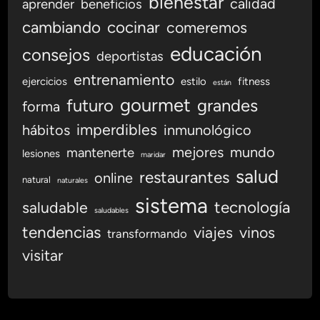
bienestar
calidad
aprender
beneficios
n
cambiando
cocinar
comeremos
e
s
educación
consejos
deportistas
y
D
entrenamiento
ejercicios
estilo
fitness
están
i
gourmet
futuro
grandes
forma
s
imperdibles
hábitos
inmunológico
f
r
mejores
mundo
mantenerte
lesiones
maridar
u
salud
restaurantes
online
t
natural
naturales
a
sistema
tecnología
saludable
saludables
r
tendencias
viajes
vinos
d
transformando
e
visitar
V
i
n
o