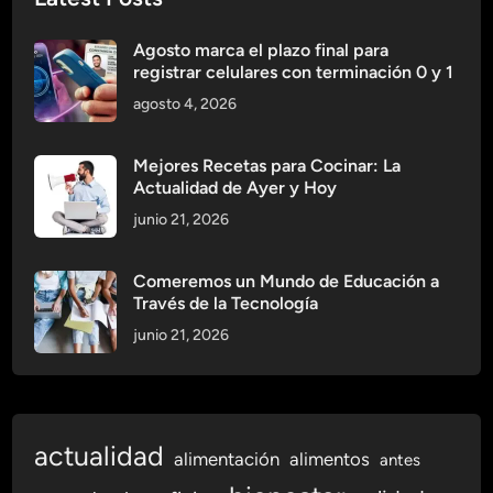
l
e
Agosto marca el plazo final para
s
registrar celulares con terminación 0 y 1
:
agosto 4, 2026
C
ó
m
Mejores Recetas para Cocinar: La
Actualidad de Ayer y Hoy
o
E
junio 21, 2026
v
i
Comeremos un Mundo de Educación a
t
Través de la Tecnología
a
junio 21, 2026
r
L
e
s
actualidad
i
alimentación
alimentos
antes
o