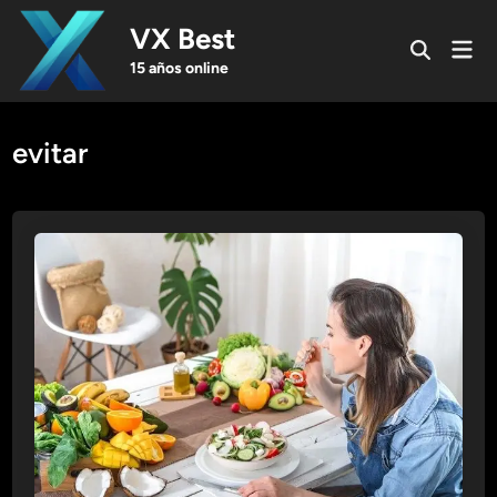
Skip
VX Best
to
Mai
Open
content
Men
15 años online
Search
evitar