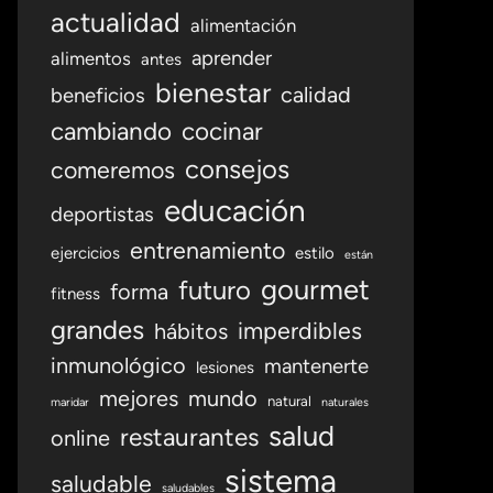
actualidad
alimentación
aprender
alimentos
antes
bienestar
calidad
beneficios
cambiando
cocinar
consejos
comeremos
educación
deportistas
entrenamiento
ejercicios
estilo
están
gourmet
futuro
forma
fitness
grandes
imperdibles
hábitos
inmunológico
mantenerte
lesiones
mejores
mundo
natural
maridar
naturales
salud
restaurantes
online
sistema
saludable
saludables