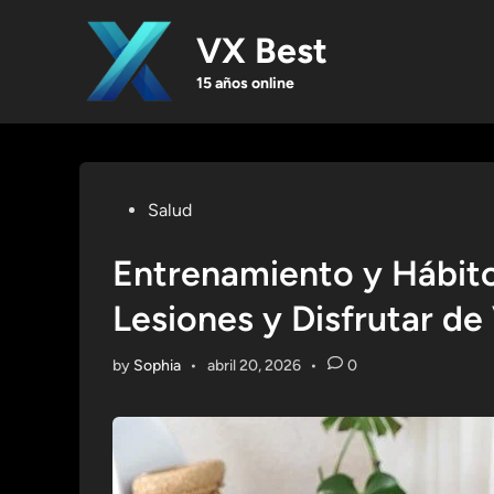
Skip
to
VX Best
content
15 años online
Posted
Salud
in
Entrenamiento y Hábito
Lesiones y Disfrutar de
by
Sophia
•
abril 20, 2026
•
0