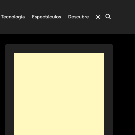
Switch
Tecnología
Espectáculos
Descubre
Open
to
Search
light
mode