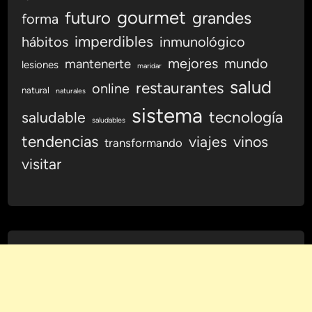
gourmet
futuro
grandes
forma
imperdibles
hábitos
inmunológico
mejores
mundo
mantenerte
lesiones
maridar
salud
restaurantes
online
natural
naturales
sistema
tecnología
saludable
saludables
tendencias
viajes
vinos
transformando
visitar