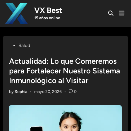
Skip
VX Best
to
Mai
Open
content
Men
15 años online
Search
Posted
Salud
in
Actualidad: Lo que Comeremos
para Fortalecer Nuestro Sistema
Inmunológico al Visitar
by
Sophia
•
mayo 20, 2026
•
0