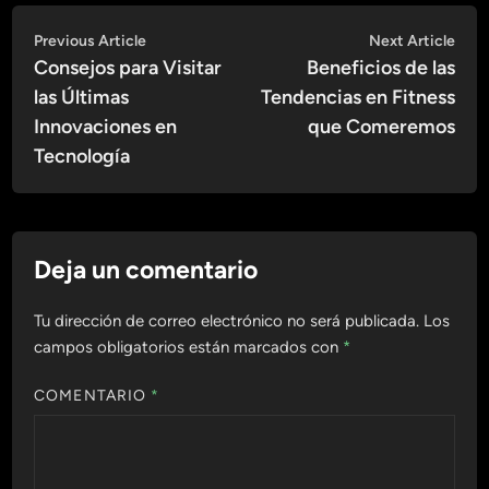
Navegación
Previous
Nex
Previous Article
Next Article
article:
artic
Consejos para Visitar
Beneficios de las
de
las Últimas
Tendencias en Fitness
entradas
Innovaciones en
que Comeremos
Tecnología
Deja un comentario
Tu dirección de correo electrónico no será publicada.
Los
campos obligatorios están marcados con
*
COMENTARIO
*