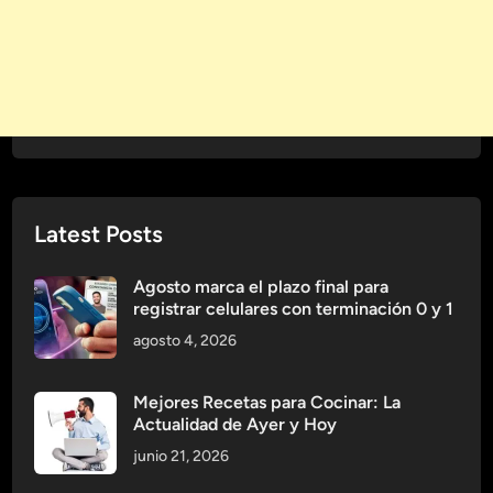
M
S
o
i
d
s
a
t
d
e
e
m
l
a
F
I
u
n
Latest Posts
t
m
u
u
Agosto marca el plazo final para
r
n
registrar celulares con terminación 0 y 1
o
o
agosto 4, 2026
e
l
n
ó
N
Mejores Recetas para Cocinar: La
g
Actualidad de Ayer y Hoy
u
i
e
junio 21, 2026
c
s
o