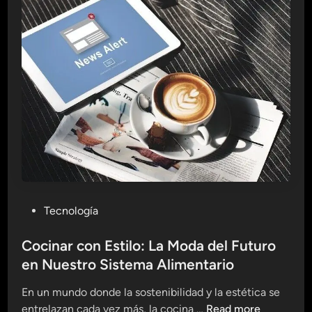
d
:
L
o
q
u
e
C
o
m
e
r
P
Tecnología
e
o
m
s
Cocinar con Estilo: La Moda del Futuro
o
t
en Nuestro Sistema Alimentario
s
e
p
En un mundo donde la sostenibilidad y la estética se
d
a
C
entrelazan cada vez más, la cocina …
Read more
i