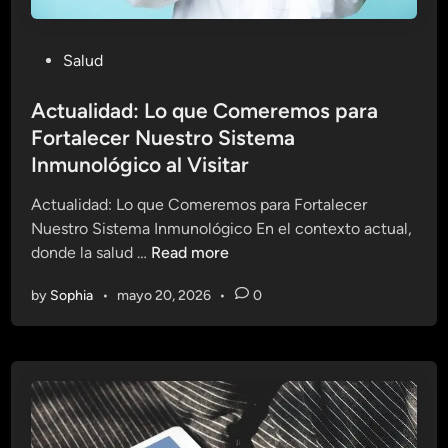
P
Salud
o
s
Actualidad: Lo que Comeremos para
t
Fortalecer Nuestro Sistema
e
Inmunológico al Visitar
d
i
Actualidad: Lo que Comeremos para Fortalecer
n
Nuestro Sistema Inmunológico En el contexto actual,
A
donde la salud …
Read more
c
by
Sophia
•
mayo 20, 2026
•
0
t
u
a
l
i
d
a