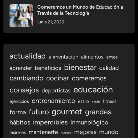
t
a
Comeremos un Mundo de Educación a
r
Través de la Tecnología
l
o
V
junio 21, 2026
S
i
i
s
s
i
t
t
actualidad
e
alimentación
alimentos
antes
a
m
r
bienestar
calidad
aprender
beneficios
a
cambiando
cocinar
comeremos
A
l
educación
consejos
deportistas
i
m
entrenamiento
ejercicios
estilo
fitness
están
e
gourmet
futuro
grandes
forma
n
imperdibles
hábitos
inmunológico
t
a
mejores
mundo
mantenerte
lesiones
maridar
r