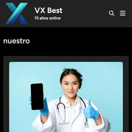
Skip
VX Best
to
Mai
Open
content
Men
15 años online
Search
nuestro