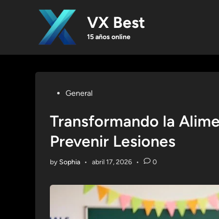
Skip
to
VX Best
content
15 años online
Posted
General
in
Transformando la Alime
Prevenir Lesiones
by
Sophia
•
abril 17, 2026
•
0