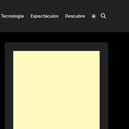
Switch
Tecnología
Espectáculos
Descubre
Open
to
Search
light
mode