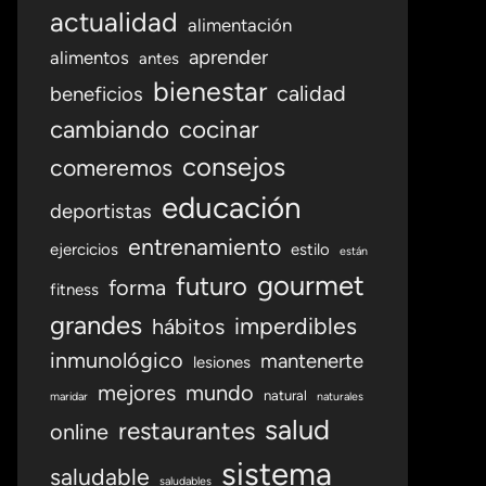
actualidad
alimentación
aprender
alimentos
antes
bienestar
calidad
beneficios
cambiando
cocinar
consejos
comeremos
educación
deportistas
entrenamiento
ejercicios
estilo
están
gourmet
futuro
forma
fitness
grandes
imperdibles
hábitos
inmunológico
mantenerte
lesiones
mejores
mundo
natural
maridar
naturales
salud
restaurantes
online
sistema
saludable
saludables