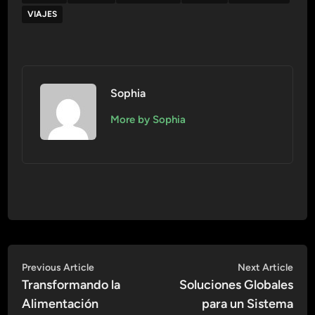
VIAJES
Sophia
More by Sophia
Navegación
Previous
Nex
Previous Article
Next Article
article:
artic
Transformando la
Soluciones Globales
de
Alimentación
para un Sistema
entradas