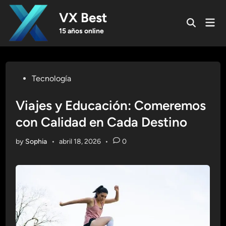
Skip
VX Best
to
Mai
Open
content
Men
15 años online
Search
Posted
Tecnología
in
Viajes y Educación: Comeremos
con Calidad en Cada Destino
by
Sophia
•
abril 18, 2026
•
0