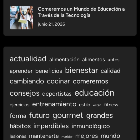
Comeremos un Mundo de Educación a
Través de la Tecnología
junio 21, 2026
actualidad
alimentación
alimentos
antes
bienestar
calidad
aprender
beneficios
cambiando
cocinar
comeremos
educación
consejos
deportistas
entrenamiento
ejercicios
estilo
fitness
están
gourmet
futuro
grandes
forma
imperdibles
hábitos
inmunológico
mejores
mundo
mantenerte
lesiones
maridar